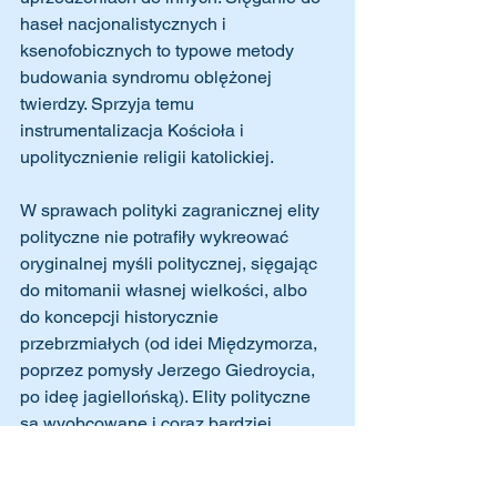
haseł nacjonalistycznych i 
ksenofobicznych to typowe metody 
budowania syndromu oblężonej 
twierdzy. Sprzyja temu 
instrumentalizacja Kościoła i 
upolitycznienie religii katolickiej.
W sprawach polityki zagranicznej elity 
polityczne nie potrafiły wykreować 
oryginalnej myśli politycznej, sięgając 
do mitomanii własnej wielkości, albo 
do koncepcji historycznie 
przebrzmiałych (od idei Międzymorza, 
poprzez pomysły Jerzego Giedroycia, 
po ideę jagiellońską). Elity polityczne 
są wyobcowane i coraz bardziej 
izolowane, a przez to narażone na 
rozmaite upokorzenia. Te upokorzenia 