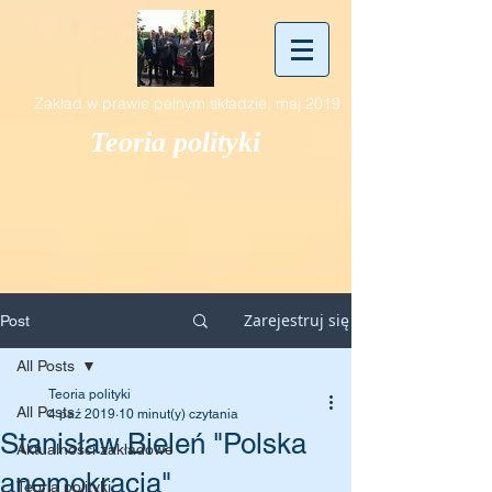
Zakład w prawie pełnym składzie, maj 2019
Teoria polityki
Zarejestruj się
Post
All Posts
Teoria polityki
All Posts
4 paź 2019
10 minut(y) czytania
Stanisław Bieleń "Polska
Aktualności zakładowe
anemokracja"
Teoria polityki