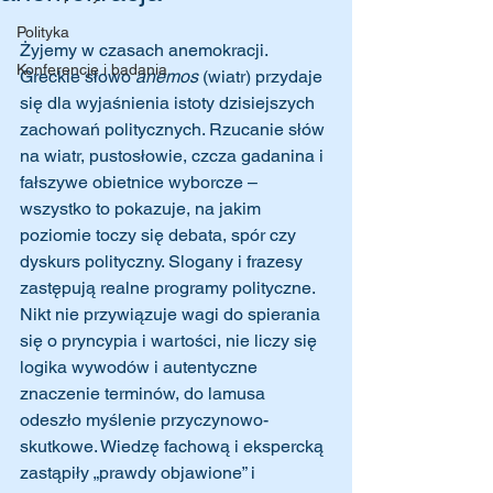
Polityka
Żyjemy w czasach anemokracji. 
Konferencje i badania
Greckie słowo 
anemos
 (wiatr) przydaje 
się dla wyjaśnienia istoty dzisiejszych 
zachowań politycznych. Rzucanie słów 
na wiatr, pustosłowie, czcza gadanina i 
fałszywe obietnice wyborcze – 
wszystko to pokazuje, na jakim 
poziomie toczy się debata, spór czy 
dyskurs polityczny. Slogany i frazesy 
zastępują realne programy polityczne. 
Nikt nie przywiązuje wagi do spierania 
się o pryncypia i wartości, nie liczy się 
logika wywodów i autentyczne 
znaczenie terminów, do lamusa 
odeszło myślenie przyczynowo- 
skutkowe. Wiedzę fachową i ekspercką 
zastąpiły „prawdy objawione” i 