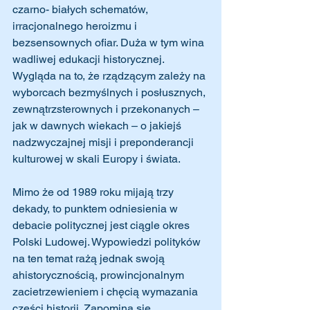
czarno- białych schematów, 
irracjonalnego heroizmu i 
bezsensownych ofiar. Duża w tym wina 
wadliwej edukacji historycznej. 
Wygląda na to, że rządzącym zależy na 
wyborcach bezmyślnych i posłusznych, 
zewnątrzsterownych i przekonanych – 
jak w dawnych wiekach – o jakiejś 
nadzwyczajnej misji i preponderancji 
kulturowej w skali Europy i świata.
Mimo że od 1989 roku mijają trzy 
dekady, to punktem odniesienia w 
debacie politycznej jest ciągle okres 
Polski Ludowej. Wypowiedzi polityków 
na ten temat rażą jednak swoją 
ahistorycznością, prowincjonalnym 
zacietrzewieniem i chęcią wymazania 
części historii. Zapomina się 