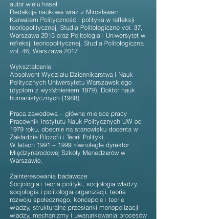
autor wielu haseł
Redakcja naukowa wraz z Mirosławem
Karwatem Polityczność i polityka w refleksji
teoriopolitycznej, Studia Politologiczne vol. 37,
Warszawa 2015 oraz Politologia i Uniwersytet w
refleksji teoriopolitycznej, Studia Politologiczna
vol. 46, Warszawa 2017
Wykształcenie
Absolwent Wydziału Dziennikarstwa i Nauk
Politycznych Uniwersytetu Warszawskiego
(dyplom z wyróżnieniem 1979). Doktor nauk
humanistycznych (1988).
Praca zawodowa – główne miejsce pracy
Pracownik Instytutu Nauk Politycznych UW od
1979 roku, obecnie na stanowisku docenta w
Zakładzie Filozofii i Teorii Polityki.
W latach 1991 – 1999 równolegle dyrektor
Międzynarodowej Szkoły Menedżerów w
Warszawie.
Zainteresowania badawcze:
Socjologia i teoria polityki, socjologia władzy,
socjologia i politologia organizacji, teoria
rozwoju społecznego, koncepcje i teorie
władzy, strukturalne przesłanki monopolizacji
władzy, mechanizmy i uwarunkowania procesów