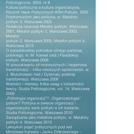
Politologiczne, 2004, nr 8
Kultura polityczna a kultura organizacyjna,
Rocznik Nauk Politycznych WSH Pułtusk, 2005
Postkomunizm jako polityka, w: Metafory
polityki 3, Warszawa 2005
Redakcja naukowa Metafor polityki, Warszawa
2001, Metafor polityki 2, Warszawa 2003,
Metafor
polityki 3, Warszawa 2005, Metafor polityki 4,
Warszawa 2013
O paradoksalnej potrzebie silnego państwa
polskiego, w: M. Karwat (red.) Paradoksy
polityki, Warszawa 2006
W poszukiwaniu sił motorycznych i hegemona
transformacji – kilka roboczych spostrzeżeń, w:
J. Błuszkowski /red./ Dylematy polskiej
transformacji, Warszawa 2008
Wartości i interesy. Kilka uwag o tożsamości
lewicy, Studia Politologiczne, vol. 14, Warszawa
2009
„Politologia organizacji”? „Organizatologia”
polityki? Polityka w świecie organizacji i
organizacyjny sens polityki a ich badanie,
Studia Politologiczne, Warszawa 2010
Zarządzanie jako metafora polityki, w: Metafory
polityki 4, Warszawa 2013
Leksykon pojęć politycznych pod red.
Mirosława Karwata i Jacka Ziółkowskiego –