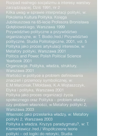
Rozpad realnego socjalizmu a interesy warstwy
zarządzającej, Dziś 1991, nr 2
Kilka uwag w sprawie interpretacji polityki, w:
Pokolenia Kultura Polityka. Księga
Jubileuszowa na 65-lecie Profesora Bronisława
Gołębiowskiego, Warszawa 1999
Przywództwo polityczne a przywództwo
organizacyjne, w: T. Bodio /red./ Przywództwo
polityczne, Studia Politologiczne, 2001, vol. 5
Polityka jako proces artykulacji interesów, w:
Metafory polityki, Warszawa 2001
Politics and Power, Polish Political Science
Yearbook 2001
Organizacje. Polityka, władza, struktury,
Warszawa 2001
Wartości w polityce a problem definiowania
znaczeń i przemocy symbolicznej, w:
E.M.Marciniak,T.Mołdawa, K.A.Wojtaszczyk,
Etyka i polityka, Warszawa 2001
Polityka jako proces organizacji życia
społecznego oraz Polityka – problem władzy
czy problem własności, w:Metafory polityki 2,
Warszawa 2003
Własność jako przesłanka władzy, w: Metafory
polityki 2, Warszawa 2003
Polityka a władza. Kryzys paradygmatu?, w: T.
Klementewicz /red./ Współczesne teorie
polityki – od logiki do retoryki, Studia