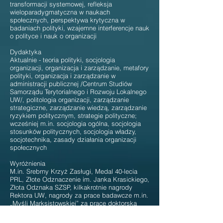
transformacji systemowej, refleksja
wieloparadygmatyczna w naukach
społecznych, perspektywa krytyczna w
badaniach polityki, wzajemne interferencje nauk
o polityce i nauk o organizacji
Dydaktyka
Aktualnie - teoria polityki, socjologia
organizacji, organizacja i zarządzanie, metafory
polityki, organizacja i zarządzanie w
administracji publicznej /Centrum Studiów
Samorządu Terytorialnego i Rozwoju Lokalnego
UW/, politologia organizacji, zarządzanie
strategiczne, zarządzanie wiedzą, zarządzanie
ryzykiem politycznym, strategie polityczne;
wcześniej m.in. socjologia ogólna, socjologia
stosunków politycznych, socjologia władzy,
socjotechnika, zasady działania organizacji
społecznych
Wyróżnienia
M.in. Srebrny Krzyż Zasługi, Medal 40-lecia
PRL, Złote Odznaczenie im. Janka Krasickiego,
Złota Odznaka SZSP, kilkakrotnie nagrody
Rektora UW, nagrody za prace badawcze m.in.
„Myśli Marksistowskiej” za pracę doktorską
Pozauczelniana aktywność zawodowa,