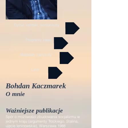
Dyżur, kontakt, komunikaty
Programy zajęć
Materiały i artykuły
Linki
Bohdan Kaczmarek
O mnie
Ważniejsze publikacje
Spór o możliwości zbudowania socjalizmu w
jednym kraju (argumenty Trockiego, Stalina,
ujęcie leninowskie), Warszawa 1988