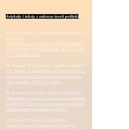
Artykuły i teksty z zakresu teorii polityki
M. Gulczyński „Alternatywne orientacje w
politologii”
https://www.academia.edu/19745288/ALT
ERNATYWNE_ORIENTACJE_W_POLITYC
E_I_POLITOLOGII
M. Karwat "Polityczność i upolitycznienie"
http://www.studiapolitologiczne.pl/Politycz
nosc-i-upolitycznienie-nMetodologiczne-
ramy-analizy,117511,0,1.html
M. Karwat "Czym jest teoria w politologii"
https://www.yumpu.com/xx/document/vie
w/39410377/czym-jest-teoria-w-politologii-
rodzaje-teorii-w-nauce-o-polityce
M. Karwat "O książce Ryszarda
Skarzyńskiego Podstawowy dylemat