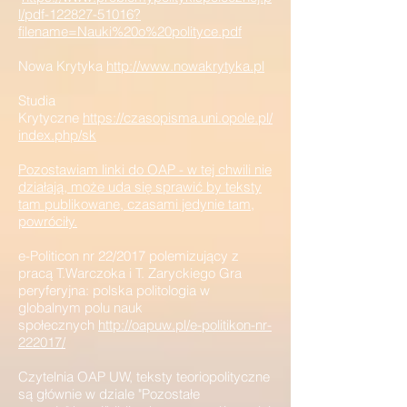
l/pdf-122827-51016?
filename=Nauki%20o%20polityce.pdf
Nowa Krytyka
http://www.nowakrytyka.pl
Studia
Krytyczne
https://czasopisma.uni.opole.pl/
index.php/sk
Pozostawiam linki do OAP - w tej chwili nie
działają, może uda się
sprawić by teksty
tam publikowane, czasami jedynie tam,
powróciły.
e-Politicon nr 22/2017 polemizujący z
pracą T.Warczoka i T. Zaryckiego Gra
peryferyjna: polska politologia w
globalnym polu nauk
społecznych
http://oapuw.pl/e-politikon-nr-
222017/
Czytelnia OAP UW, teksty teoriopolityczne
są głównie w dziale "Pozostałe