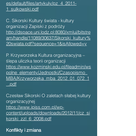
es/default/files/artykuly/pz_4_2011-
1_sulkowski.pdf
C. Sikorski Kultury świata - kultury
organizacji Zapiski z podróży
http://dspace.uni.lodz.pl:8080/xmlui/bitstre
am/handle/11089/30637/Sikorski_kultury%
20swiata.pdf?sequence=1&isAllowed=y
P. Krzyworzeka Kultura organizacyjna –
ślepa uliczka teorii organizacji
https://www.kozminski.edu.pl/fileadmin/ws
polne_elementy/Jednostki/Czasopismo_
MBA/Krzyworzeka_mba_2012_01_072_1
_.pdf
Czesław Sikorski O zaletach słabej kultury
organizacyjnej
https://www.ipiss.com.pl/wp-
content/uploads/downloads/2012/11/cz_si
korski_zzl_6_2008.pdf
Konflikty i zmiana