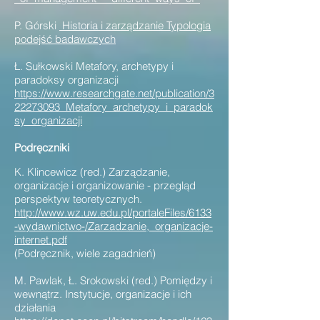
P. Górski
Historia i zarządzanie Typologia
podejść badawczych
Ł. Sułkowski Metafory, archetypy i
paradoksy organizacji
https://www.researchgate.net/publication/3
22273093_Metafory_archetypy_i_paradok
sy_organizacji
Podręczniki
K. Klincewicz (red.) Zarządzanie,
organizacje i organizowanie - przegląd
perspektyw teoretycznych.
http://www.wz.uw.edu.pl/portaleFiles/6133
-wydawnictwo-/Zarzadzanie,_organizacje-
internet.pdf
(Podręcznik, wiele zagadnień)
M. Pawlak, Ł. Srokowski (red.) Pomiędzy i
wewnątrz. Instytucje, organizacje i ich
działania