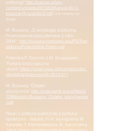
politologii"
http://oapuw.pl/wp-
content/uploads/2013/03/Karwat-M-O-
ksiazce-Ryszarda-S.pdf
Link niestety nie
działa
M. Burawoy „O socjologię publiczną.
Przemówienie prezydenckie z roku
2004”,
http://burawoy.berkeley.edu/PS/Tran
slations/Poland/ASA.Polish.pdf
Polemika P. Sztomki z M. Burawoyem
"Kolejna socjo;ogiczna
utopia"
https://ispan.waw.pl/journals/index.
php/slh/article/view/slh.2014.011
M. Burawoy "Ostatni
pozytywista"
http://pracownik.kul.pl/files/3
7099/public/Burawoy_Ostatni_pozytywista
.pdf
Nauki o polityce publicznej a polityka
społeczna - debata, m.in. wystąpienia M.
Karwata, T. Klementewicza, B. Kaczmarka
https://www.problemypolitykispolecznej.p