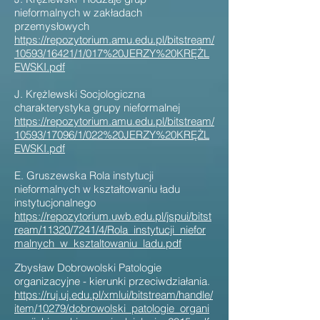
nieformalnych w zakładach
przemysłowych
https://repozytorium.amu.edu.pl/bitstream/
10593/16421/1/017%20JERZY%20KRĘŻL
EWSKI.pdf
J. Krężlewski Socjologiczna
charakterystyka grupy nieformalnej
https://repozytorium.amu.edu.pl/bitstream/
10593/17096/1/022%20JERZY%20KRĘŻL
EWSKI.pdf
E. Gruszewska Rola instytucji
nieformalnych w kształtowaniu ładu
instytucjonalnego
https://repozytorium.uwb.edu.pl/jspui/bitst
ream/11320/7241/4/Rola_instytucji_niefor
malnych_w_ksztaltowaniu_ladu.pdf
Zbysław Dobrowolski Patologie
organizacyjne - kierunki przeciwdziałania.
https://ruj.uj.edu.pl/xmlui/bitstream/handle/
item/10279/dobrowolski_patologie_organi