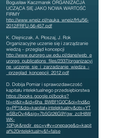
Bogusław Kaczmarek ORGANIZACJA
UCZĄCA SIĘ JAKO NOWA WARTOŚĆ
FIRMY
http://www.wneiz.pl/nauka_wneiz/frfu/56-
2012/FRFU-56-457.pdf
K. Olejniczak, A. Płoszaj, J. Rok
Organizacyjne uczenie się i zarządzanie
wiedzą – przegląd koncepcji
http://www.euroreg.uw.edu.pl/dane/web_e
uroreg_publications_files/2337/organizacyj
ne_uczenie_sie_i_zarzadzanie_wiedza_-
_przeglad_koncepcji_2012.pdf
D. Dobija Pomiar i sprawozdawczość
kapitału intelektualnego przedsiębiorstwa
https://books.google.pl/books?
hl=pl&lr=&id=6ha_BWBf1G0C&oi=fnd&p
g=PP1&dq=kapitał+intelektualny&ots=YT
wSBzOv4j&sig=7b5Gt26G9Ygw_zcIH8W
WK-
10Pgk&redir_esc=y#v=onepage&q=kapit
ał%20intelektualny&f=false