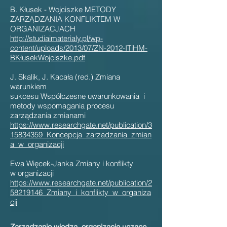
B. Kłusek - Wojciszke METODY
ZARZĄDZANIA KONFLIKTEM W
ORGANIZACJACH
http://studiaimaterialy.pl/wp-
content/uploads/2013/07/ZN-2012-ITiHM-
BKłusekWojciszke.pdf
J. Skalik, J. Kacała (red.) Zmiana
warunkiem
sukcesu Współczesne uwarunkowania i
metody wspomagania procesu
zarządzania zmianami
https://www.researchgate.net/publication/3
15834359_Koncepcja_zarzadzania_zmian
a_w_organizacji
Ewa Więcek-Janka Zmiany i konflikty
w organizacji
https://www.researchgate.net/publication/2
58219146_Zmiany_i_konflikty_w_organiza
cji
Zarządzanie wiedzą, organizacje uczące