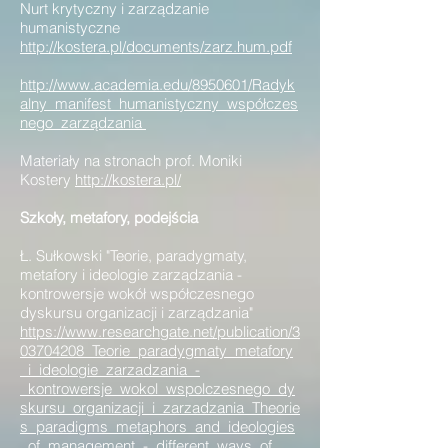
Nurt krytyczny i zarządzanie
humanistyczne
http://kostera.pl/documents/zarz.hum.pdf
http://www.academia.edu/8950601/Radyk
alny_manifest_humanistyczny_współczes
nego_zarządzania
Materiały na stronach prof. Moniki
Kostery
http://kostera.pl/
Szkoły, metafory, podejścia
Ł. Sułkowski "Teorie, paradygmaty,
metafory i ideologie zarządzania -
kontrowersje wokół współczesnego
dyskursu organizacji i zarządzania"
https://www.researchgate.net/publication/3
03704208_Teorie_paradygmaty_metafory
_i_ideologie_zarzadzania_-
_kontrowersje_wokol_wspolczesnego_dy
skursu_organizacji_i_zarzadzania_Theorie
s_paradigms_metaphors_and_ideologies
_of_management_-_different_ways_of_