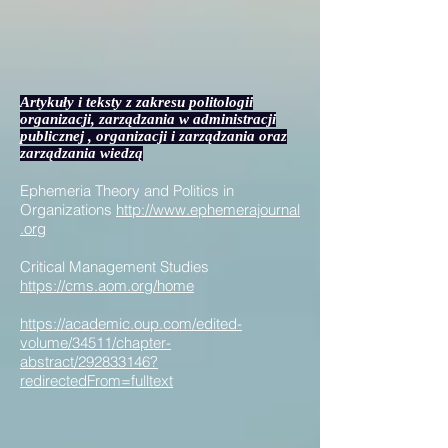
Artykuły i teksty z zakresu politologii
organizacji, zarządzania w administracji
publicznej , organizacji i zarządzania oraz
zarządzania wiedzą
Ephemeria Theory and Politics in
Organizations
http://www.ephemerajournal
.org
Critical Management Studies
https://cms.aom.org/home
https://academic.oup.com/edited-
volume/34511/chapter-
abstract/292833146?
redirectedFrom=fulltext