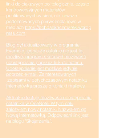
linki do ciekawych politologicznie, często
kontrowersyjnych materiałów
publikowanych w sieci, nie zawsze
podejmowanych pierwszoplanowo w
mediach
https://bohdankaczmarek.wordp
ress.com
.
Blog był aktualizowany w programie
Evernote, jednakże ostatnio nie jest to
możliwe, program skasował moż
liwość
udostępniania poprzez link do notesu.
Udostępnianie jest możliwe jedynie
poprzez e-mail. Zainteresowanych
zapisami w dotychczasowym notatniku
Internetówka proszę o kontakt mailowy.
Aktualnie testuję możliwość udostępniania
notatnika w OneNote. W tym celu
założyłem nowy notatnik. Nazwałem go
Nową Internetówką. Odpowiedni link jest
na blogu "Skojarzenia".