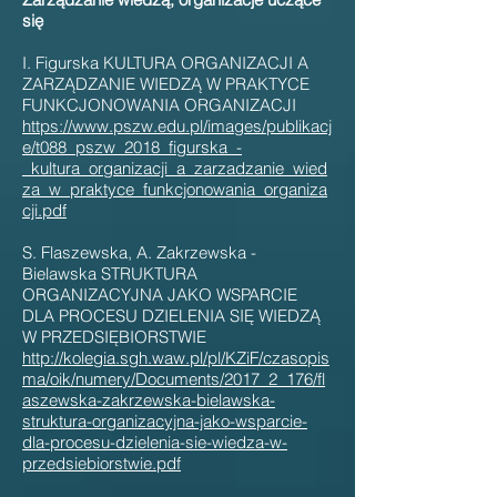
się
I. Figurska KULTURA ORGANIZACJI A
ZARZĄDZANIE WIEDZĄ W PRAKTYCE
FUNKCJONOWANIA ORGANIZACJI
https://www.pszw.edu.pl/images/publikacj
e/t088_pszw_2018_figurska_-
_kultura_organizacji_a_zarzadzanie_wied
za_w_praktyce_funkcjonowania_organiza
cji.pdf
S. Flaszewska, A. Zakrzewska -
Bielawska STRUKTURA
ORGANIZACYJNA JAKO WSPARCIE
DLA PROCESU DZIELENIA SIĘ WIEDZĄ
W PRZEDSIĘBIORSTWIE
http://kolegia.sgh.waw.pl/pl/KZiF/czasopis
ma/oik/numery/Documents/2017_2_176/fl
aszewska-zakrzewska-bielawska-
struktura-organizacyjna-jako-wsparcie-
dla-procesu-dzielenia-sie-wiedza-w-
przedsiebiorstwie.pdf