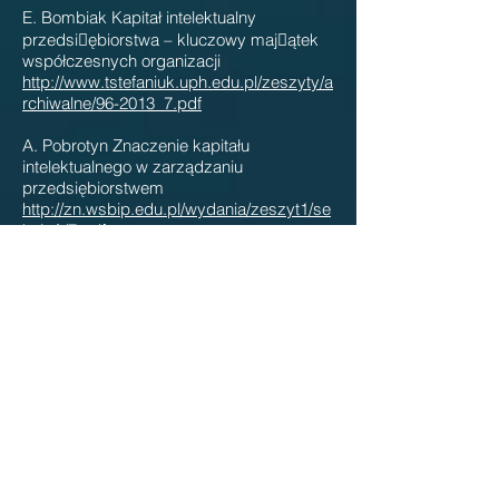
E. Bombiak Kapitał intelektualny
przedsi􏰁ębiorstwa – kluczowy maj􏰀ątek
współczesnych organizacji
http://www.tstefaniuk.uph.edu.pl/zeszyty/a
rchiwalne/96-2013_7.pdf
A. Pobrotyn Znaczenie kapitału
intelektualnego w zarządzaniu
przedsiębiorstwem
http://zn.wsbip.edu.pl/wydania/zeszyt1/se
kcjaA/7.pdf
K. Leja Kapitał intelektualny
https://depot.ceon.pl/bitstream/handle/123
456789/14887/rozdzial%20I%20kapital.pdf
?sequence=1
W. Harasim Wykorzystanie kapitału
intelektualnego w zarządzaniu organizacją
inteligentną dla tworzenia przewagi
konkurencyjnej
http://wsp.pl/file/1057_555324989.pdf