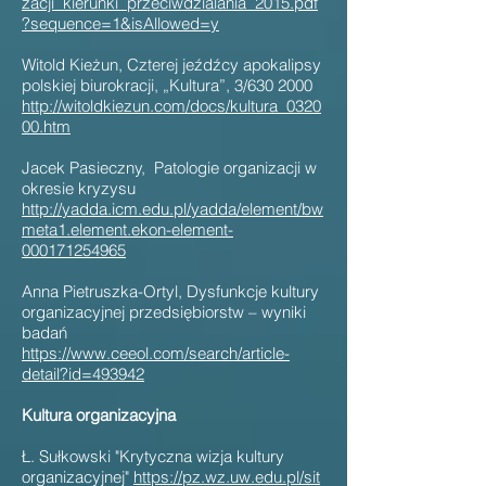
zacji_kierunki_przeciwdzialania_2015.pdf
?sequence=1&isAllowed=y
Witold Kieżun, Czterej jeźdźcy apokalipsy
polskiej biurokracji, „Kultura”, 3/630 2000
http://witoldkiezun.com/docs/kultura_0320
00.htm
Jacek Pasieczny, Patologie organizacji w
okresie kryzysu
http://yadda.icm.edu.pl/yadda/element/bw
meta1.element.ekon-element-
000171254965
Anna Pietruszka-Ortyl, Dysfunkcje kultury
organizacyjnej przedsiębiorstw – wyniki
badań
https://www.ceeol.com/search/article-
detail?id=493942
Kultura organizacyjna
Ł. Sułkowski "Krytyczna wizja kultury
organizacyjnej"
https://pz.wz.uw.edu.pl/sit