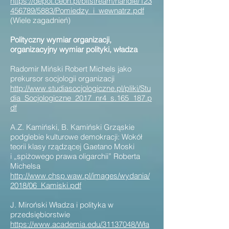
https://depot.ceon.pl/bitstream/handle/123
456789/5883/Pomiedzy_i_wewnatrz.pdf
(Wiele zagadnień)
Polityczny wymiar organizacji,
organizacyjny wymiar polityki, władza
Radomir Miński Robert Michels jako
prekursor socjologii organizacji
http://www.studiasocjologiczne.pl/pliki/Stu
dia_Socjologiczne_2017_nr4_s.165_187.p
df
A.Z. Kamiński, B. Kamiński Grząskie
podglebie kulturowe demokracji: Wokół
teorii klasy rządzącej Gaetano Moski
i „spiżowego prawa oligarchii” Roberta
Michelsa
http://www.chsp.waw.pl/images/wydania/
2018/06_Kamiski.pdf
J. Miroński Władza i polityka w
przedsiębiorstwie
https://www.academia.edu/31137048/Wła