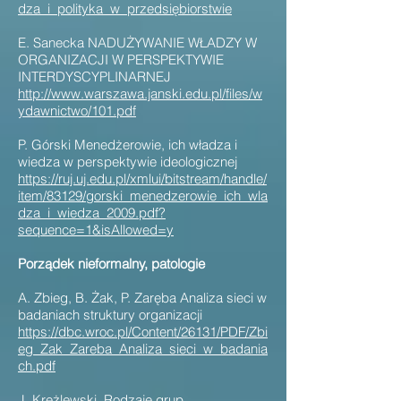
dza_i_polityka_w_przedsiębiorstwie
E. Sanecka NADUŻYWANIE WŁADZY W
ORGANIZACJI W PERSPEKTYWIE
INTERDYSCYPLINARNEJ
http://www.warszawa.janski.edu.pl/files/w
ydawnictwo/101.pdf
P. Górski Menedżerowie, ich władza i
wiedza w perspektywie ideologicznej
https://ruj.uj.edu.pl/xmlui/bitstream/handle/
item/83129/gorski_menedzerowie_ich_wla
dza_i_wiedza_2009.pdf?
sequence=1&isAllowed=y
Porządek nieformalny, patologie
A. Zbieg, B. Żak, P. Zaręba Analiza sieci w
badaniach struktury organizacji
https://dbc.wroc.pl/Content/26131/PDF/Zbi
eg_Zak_Zareba_Analiza_sieci_w_badania
ch.pdf
J. Krężlewski Rodzaje grup