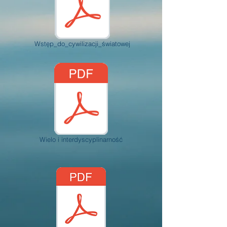
Wstęp_do_cywilizacji_światowej
Wielo i interdyscyplinarność