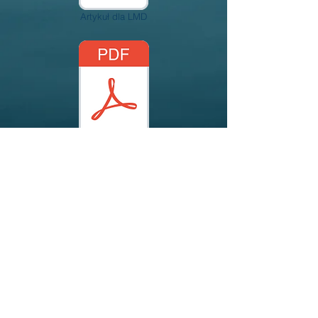
Artykuł dla LMD
Paradygmaty badań
Podrzutek_neoliberałów.pdf