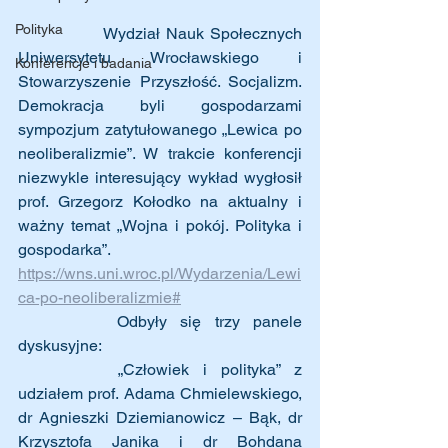
Polityka
		Wydział Nauk Społecznych 
Uniwersytetu Wrocławskiego i 
Konferencje i badania
Stowarzyszenie Przyszłość. Socjalizm. 
Demokracja byli gospodarzami 
sympozjum zatytułowanego „Lewica po 
neoliberalizmie”. W trakcie konferencji 
niezwykle interesujący wykład wygłosił 
prof. Grzegorz Kołodko na aktualny i 
ważny temat „Wojna i pokój. Polityka i 
gospodarka”. 
https://wns.uni.wroc.pl/Wydarzenia/Lewi
ca-po-neoliberalizmie#
		Odbyły się trzy panele 
dyskusyjne:
		„Człowiek i polityka” z 
udziałem prof. Adama Chmielewskiego, 
dr Agnieszki Dziemianowicz – Bąk, dr 
Krzysztofa Janika i dr Bohdana 