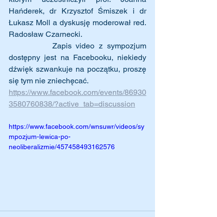
Hańderek, dr Krzysztof Śmiszek i dr 
Łukasz Moll a dyskusję moderował red. 
Radosław Czarnecki.
		Zapis video z sympozjum 
dostępny jest na Facebooku, niekiedy 
dźwięk szwankuje na początku, proszę 
się tym nie zniechęcać.
https://www.facebook.com/events/86930
3580760838/?active_tab=discussion
https://www.facebook.com/wnsuwr/videos/sy
mpozjum-lewica-po-
neoliberalizmie/457458493162576