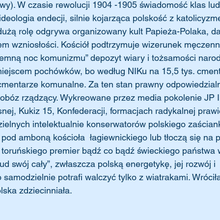
wy). W czasie rewolucji 1904 -1905 świadomość klas lud
ideologia endecji, silnie kojarząca polskość z katolicyz
dużą rolę odgrywa organizowany kult Papieża-Polaka, d
m wzniosłości. Kościół podtrzymuje wizerunek męczenni
iemną noc komunizmu” depozyt wiary i tożsamości narod
iejscem pochówków, bo według NIKu na 15,5 tys. cment
 cmentarze komunalne. Za ten stan prawny odpowiedzialn
obóz rządzący. Wykreowane przez media pokolenie JP II 
ej, Kukiz 15, Konfederacji, formacjach radykalnej prawi
lnych intelektualnie konserwatorów polskiego zaścianka
ją pod amboną kościoła  łagiewnickiego lub tłoczą się na 
 toruńskiego premier bądź co bądź świeckiego państwa 
ud swój cały”, zwłaszcza polską energetykę, jej rozwój i 
samodzielnie potrafi walczyć tylko z wiatrakami. Wrócił
ska zdziecinniała.