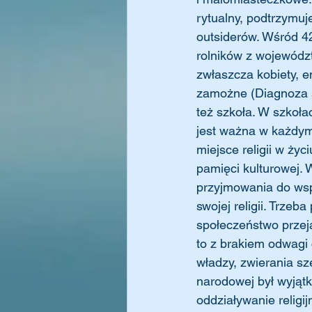
rytualny, podtrzymuj
outsiderów. Wśród 4
rolników z wojewódz
zwłaszcza kobiety, 
zamożne (Diagnoza s
też szkoła. W szkołach
jest ważna w każdym
miejsce religii w życ
pamięci kulturowej. 
przyjmowania do wsp
swojej religii. Trzeb
społeczeństwo przeja
to z brakiem odwagi 
władzy, zwierania s
narodowej był wyjąt
oddziaływanie religi