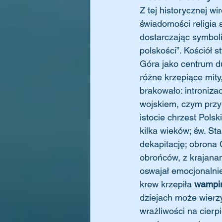
Z tej historycznej wir
świadomości religia 
dostarczając symboli
polskości”. Kościół 
Góra jako centrum d
różne krzepiące mity
brakowało: introniza
wojskiem, czym przy
istocie chrzest Polsk
kilka wieków; św. St
dekapitację; obrona
obrońców, z krajanam
oswajał emocjonalnie
krew krzepiła 
wampir
dziejach może wierz
wrażliwości na cierpi