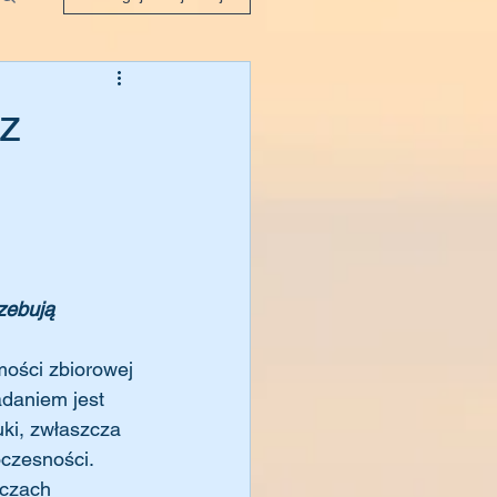
 z
zebują
daniem jest 
ki, zwłaszcza 
czesności. 
oczach 