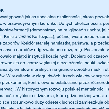
e.
ystępować jakieś specjalne okoliczności, skoro prywatyz
hoć w przewidywanym kierunku. Do tych okoliczności z p
kontrreformacji (demonstracyjna religijność szlachty, jej
, Kmicic 
versus
 Kartezjusz), później wiara przed rozu
zaborów Kościół stał się namiastką państwa, a przecież
snych narodów odgrywało ono dużą rolę. Poszerzało w
owało majątki instytucji kościelnych. Dopiero od czasów
owadziła do  coraz większej niezależności nauki, szkoln
gania dylematów moralnych na gruncie dorobku nauki i ety
łów. W rezultacie w ciągu dwóch, trzech wieków wiarę za
e przekonania, kontrolowane ostatecznie przez różnorod
rwacji. W historycznym rozwoju polskiej mentalności i 
alności myślenia i działania, które gdzie indziej wnosiło 
lsce stosunkowo duży odsetek ludności zamieszkuje obs
Religia w takich tradycyjnych społecznościach ma główn