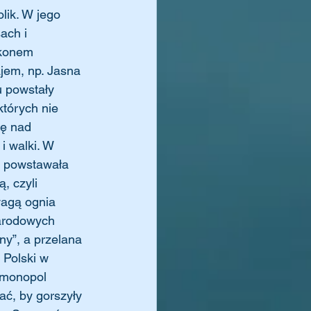
olik. W jego 
ach i 
akonem 
jem, np. Jasna 
 powstały 
których nie 
zę nad 
 walki. W 
ii powstawała 
, czyli 
wagą ognia 
narodowych 
ny”, a przelana 
 Polski w 
 monopol 
hać, by gorszyły 