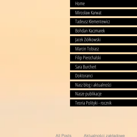
Home
Mirosław Karwat
Tadeusz Klementewicz
Bohdan Kaczmarek
Jacek Ziółkowski
Marcin Tobiasz
Filip Pierzchalski
Sara Burchert
Doktoranci
Nasz blog i aktualności
Nasze publikacje
Teoria Polityki - rocznik
All Posts
Aktualności zakładowe