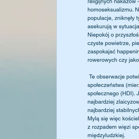
religijnych nakazów 
homoseksualizmu. Na 
populacje, zniknęły 
asekurują w sytuacja
Niepokój o przyszłoś
czyste powietrze, pi
zaspokajać happenin
rowerowych czy jakoś
 Te obserwacje potwierdza pozornie paradoksalna prawidłowość, że to właśnie laicyzacja 
społeczeństwa (mier
społecznego (HDI). J
najbardziej zlaicyzo
najbardziej stabilny
Mylą się więc kościel
z rozpadem więzi spo
międzyludzkiej.