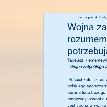
Teoria polityki
8 st
Wojna za
rozumem.
potrzebuj
Tadeusz Klementewi
Wojna zatęchłego t
 Kościół katolicki od czasu kontrreformacji jest kustoszem tradycyjnej świadomości zbiorowej 
polskiego społeczeń
obrona ludu bożego p
medycyny, wzrost au
Jest stroną w wojnie