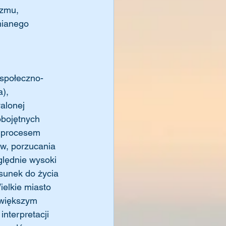
izmu, 
mianego 
 społeczno-
), 
alonej 
obojętnych 
z procesem 
ów, porzucania 
zględnie wysoki 
sunek do życia 
ielkie miasto 
z większym 
nterpretacji 