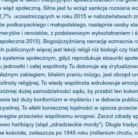
e więź społeczną. Silna jest tu wciąż sankcja rozsiana w
2,7%  uczestniczących w roku 2015 w nabożeństwach z
tw podkarpackiego i małopolskiego, następnie osoby sta
emerytów i rencistów, z podstawowym wykształceniem i ś
połeczna 2015). Bogoojczyźnianą narrację wzmacnia rod
 publicznych więcej jest lekcji religii niż biologii czy hist
 systemie społecznym, gdyż reprodukuje stosunki społec
iu jednostki i całej wspólnoty. Tu dokonuje się zrytualizo
Ważnym zabiegiem, bliskim praniu mózgu, jest obrzęd ur
ólnoty religijnej. To wtedy wspólnota wdrukowuje emocj
a później dużej samodzielności sądu, by przebić ten kokon
wia też duży konformizm w myśleniu i w debacie publicz
cywilnej. To efekt koniecznej lojalności w oporze przeciw
zeregów przeciwko wspólnemu wrogowi. Zarzut zdrady s
kowo hańbiący (stąd „zdradzieckie mordy”). Długie trad
jne kościoła, zwłaszcza po 1945 roku (millenium chrztu, r