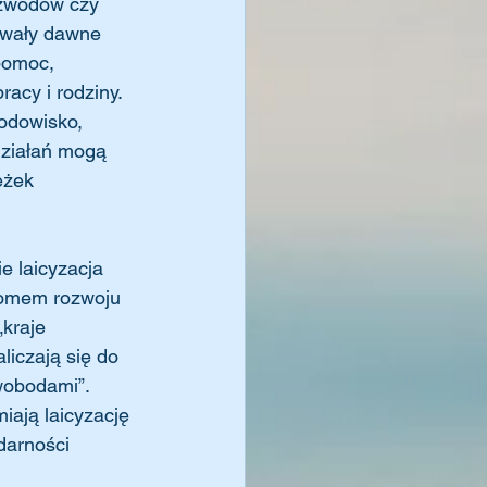
ozwodów czy 
owały dawne 
pomoc, 
acy i rodziny. 
rodowisko, 
działań mogą 
eżek 
iomem rozwoju 
kraje 
liczają się do 
wobodami”. 
iają laicyzację 
darności 