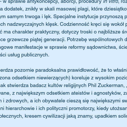
– w sprawie antykoncepcji, aborcji, procedury 
in vitro
, r
dodatek, znikły w skali masowej plagi, które dziesiątk
tym samym trwoga i lęk. Specjalne instytucje przynoszą 
ch nadzwyczajnych klęsk. Codzienność kręci się wokół pr
ć ma charakter praktyczny, dotyczy troski o najbliższe ś
ece grzewcze piątej generacji. Potrzebę wspólnotowych 
gowe manifestacje w sprawie reformy sądownictwa, ści
ci usług publicznych.
zona odsetkiem niewierzących) koreluje z wysokim poz
ak stwierdza badacz kultów religijnych Phil Zuckerman, „
wane, z największym odsetkiem ateistów i agnostyków, za
ch i zdrowych, a ich obywatele cieszą się największymi s
ni hierarchowie i ich polityczni promotorzy, kiedy utożsam
łecznych, kresem cywilizacji jaką znamy, upadkiem soli