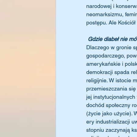
narodowej i konserwa
neomarksizmu, femini
postępu. Ale Kościół 
Gdzie diabeł nie mó
Dlaczego w gronie s
gospodarczego, powsz
amerykańskie i pols
demokracji spada rel
religijnie. W istocie
przemieszczania się 
jej instytucjonalnych
dochód społeczny ro
(życie jako użycie). 
ery industrializacji 
stopniu zaczynają ks