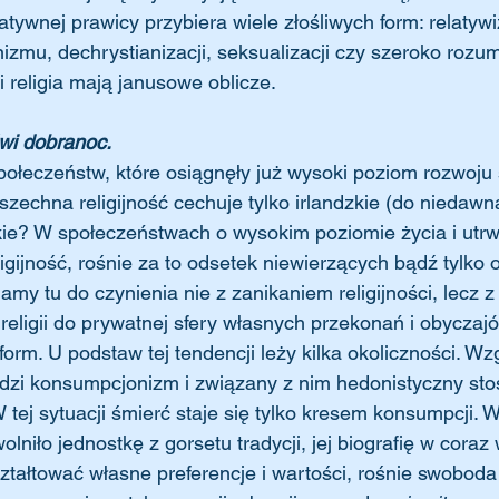
tywnej prawicy przybiera wiele złośliwych form: relatyw
zmu, dechrystianizacji, seksualizacji czy szeroko rozu
i religia mają janusowe oblicze.
wi dobranoc.
połeczeństw, które osiągnęły już wysoki poziom rozwoju
echna religijność cechuje tylko irlandzkie (do niedawna
kie? W społeczeństwach o wysokim poziomie życia i utrw
igijność, rośnie za to odsetek niewierzących bądź tylko 
 mamy tu do czynienia nie z zanikaniem religijności, lecz 
religii do prywatnej sfery własnych przekonań i obyczaj
 form. U podstaw tej tendencji leży kilka okoliczności. W
dzi konsumpcjonizm i związany z nim hedonistyczny sto
W tej sytuacji śmierć staje się tylko kresem konsumpcji. W
uwolniło jednostkę z gorsetu tradycji, jej biografię w cora
ztałtować własne preferencje i wartości, rośnie swoboda i