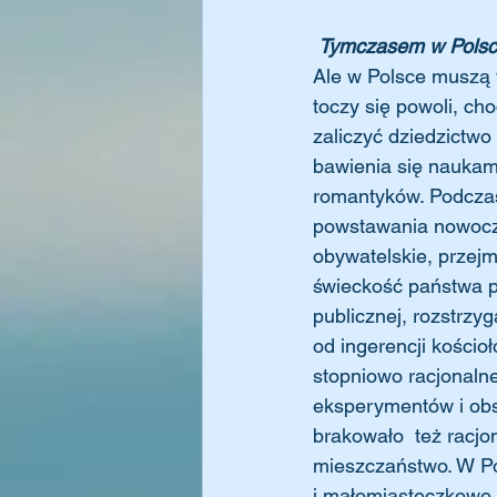
Tymczasem w Polsc
Ale w Polsce muszą w
toczy się powoli, c
zaliczyć dziedzictwo 
bawienia się naukami
romantyków. Podczas 
powstawania nowocze
obywatelskie, przejm
świeckość państwa pr
publicznej, rozstrzy
od ingerencji kościo
stopniowo racjonaln
eksperymentów i obse
brakowało  też racjon
mieszczaństwo. W Po
i małomiasteczkowe. 