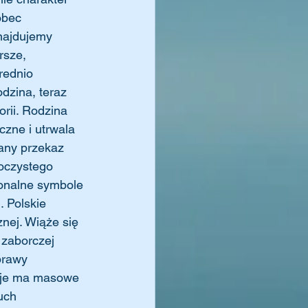
obec 
najdujemy 
rsze, 
rednio 
zina, teraz 
orii. Rodzina 
zne i utrwala 
wany przekaz 
oczystego 
onalne symbole 
. Polskie 
nej. Wiąże się 
 zaborczej 
prawy 
ycje ma masowe 
uch 