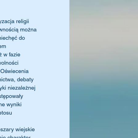
acja religii 
ewnością można 
 niechęć do 
mem 
 w fazie 
olności 
 Oświecenia 
ictwa, debaty 
ki niezależnej 
stępowały 
ne wyniki 
etosu 
zary wiejskie 
ie charakter 