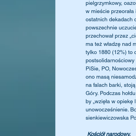
pielgrzymkowy, oazo
w mieście przeorała 
ostatnich dekadach 
powszechnie uczucie
przechował przez „c
ma też władzę nad m
tylko 1880 (12%) to
postsolidarnościowy 
PiSie, PO, Nowoczesn
ono masą niesamodzie
na falach barki, sto
Góry. Podczas hołdu
by „wzięła w opiekę l
unowocześnienie. Bo 
sienkiewiczowska Pol
Kościół narodowy.