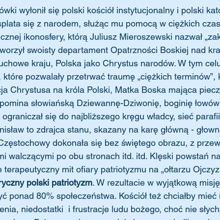
ówki wyłonił się polski kościół instytucjonalny i polski kat
splata się z narodem, służąc mu pomocą w ciężkich czas
cznej ikonosfery, którą Juliusz Mieroszewski nazwał „z
stworzył swoisty departament Opatrzności Boskiej nad kra
uchowe kraju, Polska jako Chrystus narodów. W tym celu
, które pozwalały przetrwać traumę „ciężkich terminów”, 
cja Chrystusa na króla Polski, Matka Boska mająca piec
pomina słowiańską Dziewannę-Dziwonię, boginię łowów i
i ograniczał się do najbliższego kręgu władcy, sieć paraf
anisław to zdrajca stanu, skazany na karę główną - głowną
 Częstochowy dokonała się bez świętego obrazu, z prze
i walczącymi po obu stronach itd. itd. Klęski powstań 
 terapeutyczny mit ofiary patriotyzmu na „ołtarzu Ojczyz
yczny polski patriotyzm
. W rezultacie w wyjątkową misję
yć ponad 80% społeczeństwa. Kościół też chciałby mieć
enia, niedostatki  i frustracje ludu bożego, choć nie słyc