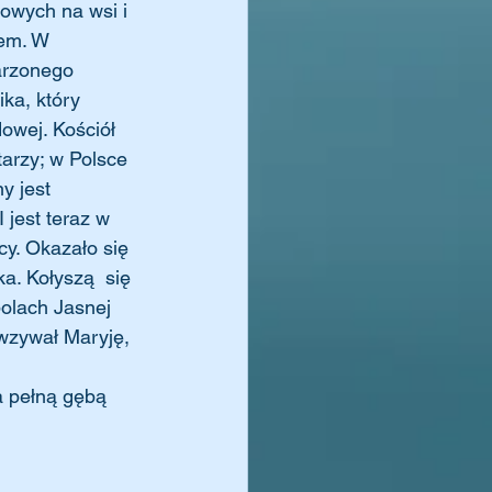
owych na wsi i 
mem. W 
arzonego 
ka, który 
owej. Kościół 
arzy; w Polsce 
y jest 
jest teraz w 
cy. Okazało się 
. Kołyszą  się 
polach Jasnej 
wzywał Maryję, 
a pełną gębą 