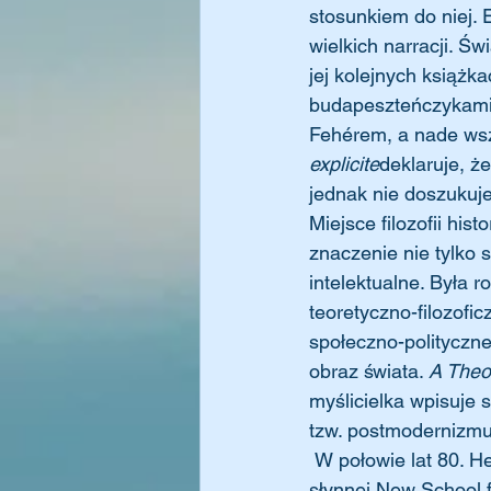
stosunkiem do niej. 
wielkich narracji. Ś
jej kolejnych książka
budapeszteńczykami
Fehérem, a nade ws
explicite
deklaruje, że
jednak nie doszukuje
Miejsce filozofii hist
znaczenie nie tylko s
intelektualne. Była 
teoretyczno-filozofic
społeczno-polityczne
obraz świata. 
A Theo
myślicielka wpisuje
tzw. postmodernizmu
 W połowie lat 80. Heller z rodziną przeniosła się z Melbourne do Nowego Jorku, gdzie na 
słynnej New School f