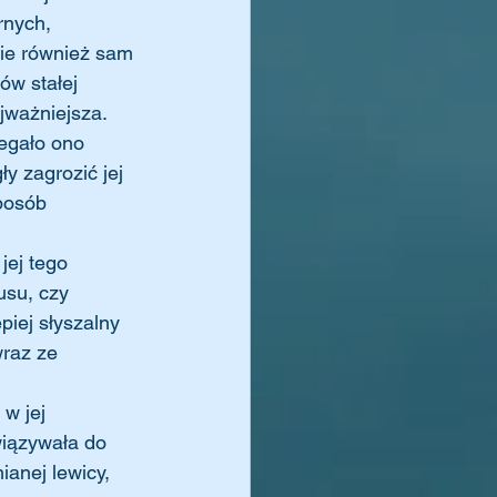
rnych, 
ie również sam 
w stałej 
jważniejsza. 
legało ono 
y zagrozić jej 
posób 
jej tego 
usu, czy 
piej słyszalny 
wraz ze 
wiązywała do 
ianej lewicy, 