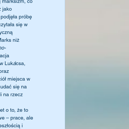
j marksizm, co 
 jako 
 podjęła próbę 
zytała się w 
yczną 
arks niż 
no-
acja 
ów Luk
á
csa, 
oraz 
ciół miejsca w 
 udać się na 
i na rzecz 
e – prace, ale 
szłością i 