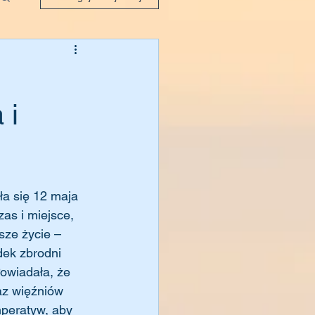
 i
as i miejsce, 
sze życie – 
dek zbrodni 
owiadała, że 
az więźniów 
mperatyw, aby 