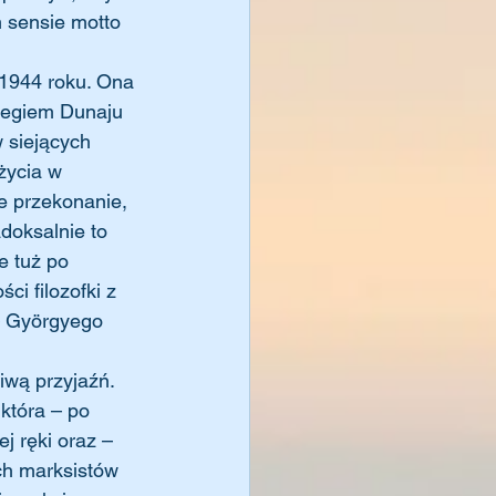
m sensie motto 
zegiem Dunaju 
 siejących 
życia w 
ce przekonanie, 
doksalnie to 
e tuż po 
i filozofki z 
– Györgyego 
która – po 
j ręki oraz – 
ch marksistów 