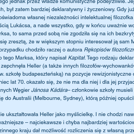
ego jednak przez władze komunistyczne podejrzliwie. Je
h, był zatem bardziej deklaratywny i życzeniowy. Gdy już
świadoma własnej niezależności intelektualnej filozofka
ością Lukácsa, a nade wszystko, gdy w końcu uważnie wc
ksa, to sama przed sobą nie zgodziła się na ich bezkryt
się zresztą, że w większym stopniu interesował ją sam M
przypadku chodziło raczej o autora 
Rękopisów filozoficz
 o tego Marksa, który napisał 
Kapitał
. Tego rodzaju deklar
a zepchnęła Heller (a także innych filozofów-wychowank
w. szkołę budapeszteńską) na pozycje rewizjonistyczne 
ec lat 70. okazało się, że nie ma dla niej i dla jej przyja
znych Węgier 
Jánosa Kádára
– członkowie szkoły musieli
 do Australii (Melbourne, Sydney), którą później opuścil
ważniejsze – najciekawsze i chyba najbardziej wartościow
zinnego kraju dał możliwość rozliczenia się z własną prze