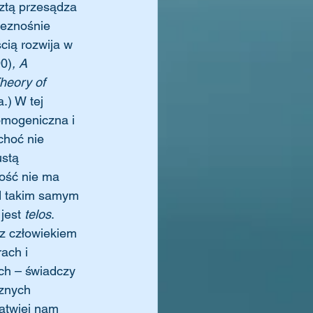
sztą przesądza 
ieznośnie 
cią rozwija w 
0)
, A 
heory of 
.) W tej 
omogeniczna i 
hoć nie 
stą 
ość nie ma 
d takim samym 
jest 
telos
. 
z człowiekiem 
ach i 
ch – świadczy 
cznych 
łatwiej nam 