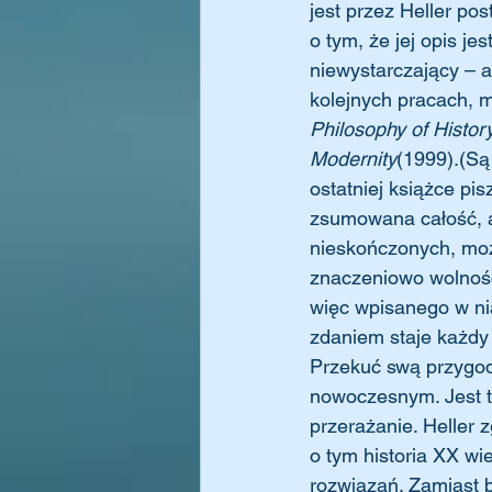
jest przez Heller po
o tym, że jej opis je
niewystarczający – 
kolejnych pracach, m.
Philosophy of Histor
Modernity
(1999).(Są 
ostatniej książce p
zsumowana całość, a
nieskończonych, moż
znaczeniowo wolność
więc wpisanego w n
zdaniem staje każdy
Przekuć swą przygod
nowoczesnym. Jest to
przerażanie. Heller 
o tym historia XX wi
rozwiązań. Zamiast b