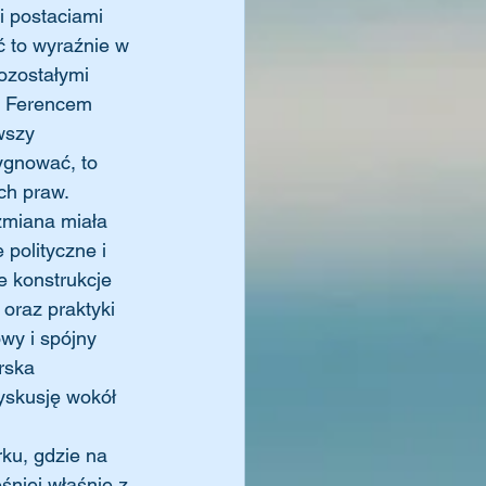
i postaciami 
ć to wyraźnie w 
ozostałymi 
z Ferencem 
wszy 
zygnować, to 
ch praw. 
u zmiana miała 
 polityczne i 
e konstrukcje 
 oraz praktyki 
wy i spójny 
rska 
yskusję wokół 
śniej właśnie z 