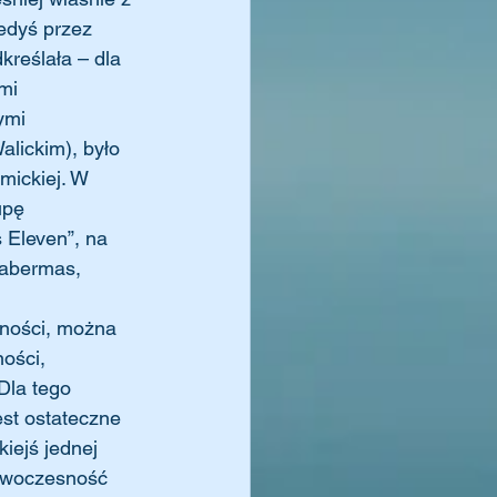
iedyś przez 
reślała – dla 
mi 
ymi 
lickim), było 
mickiej. W 
upę 
 Eleven”, na 
abermas, 
ości, 
Dla tego 
est ostateczne 
iejś jednej 
Nowoczesność 