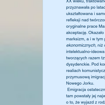
XX wieku, traktowan
przyznawała po latac
ukształtowana i samo
refleksji nad twórcz
oryginalne prace Mar
akceptację. Okazało 
marksizm, a i w tym 
ekonomicznych
, niż
intelektualno-ideow
tworzących razem tz
dysydenckie. Pod koni
realiach komunistyc
przymusową imigrację
Nowego Jorku.
 Emigracja ostatecznie ukształtowała Heller jako myślicielkę. I nie chodzi nawet o to, że to 
tam powstały jej naj
o to, że wyjazd z rod