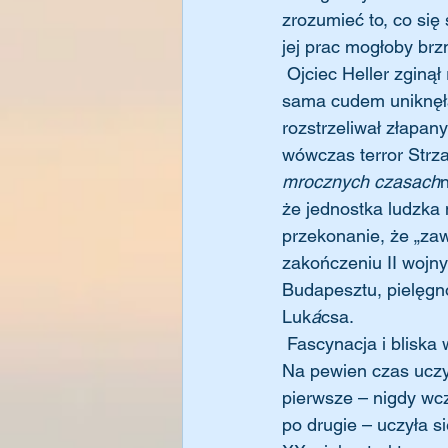
zrozumieć to, co się
jej prac mogłoby br
 Ojciec Heller zginął razem z większością węgierskich Żydów w Auschwitz w 1944 roku. Ona 
sama cudem uniknęła
rozstrzeliwał złapan
wówczas terror Strz
mrocznych czasach
n
że jednostka ludzka 
przekonanie, że „za
zakończeniu II wojny
Budapesztu, pielęgno
Luk
á
csa.
 Fascynacja i bliska współpraca z Lukácsem szybko przerodziły się w prawdziwą przyjaźń. 
Na pewien czas uczyn
pierwsze – nigdy wcz
po drugie – uczyła 