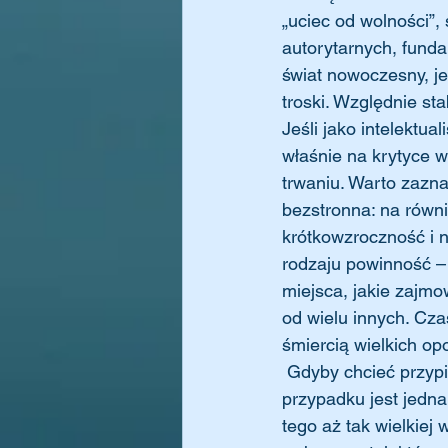
„uciec od wolności”, 
autorytarnych, fund
świat nowoczesny, j
troski. Względnie st
Jeśli jako intelektua
właśnie na krytyce w
trwaniu. Warto zazna
bezstronna: na równi
krótkowzroczność i n
rodzaju powinność – 
miejsca, jakie zajmow
od wielu innych. Cza
śmiercią wielkich opo
 Gdyby chcieć przypiąć Ágnes Heller jakąś konkretną etykietkę polityczną, co w jej 
przypadku jest jedn
tego aż tak wielkiej