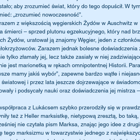
 stało; aby zrozumieć świat, który do tego dopuścił. W ty
zmieć: „zrozumieć nowoczesność”.
 śmierci – sprzed plutonu egzekucyjnego, który nad br
ych Żydów, uratował ją znajomy Węgier, jeden z członków
ałokrzyżowców. Zarazem jednak bolesne doświadczenia 
ie tylko złamały jej, lecz także zasiały w niej zadziwiają
nie jest marionetką w rękach omnipotentnej Historii. Para
wsze mamy jakiś wybór”, zapewne bardzo wątłe i niejasn
 światowej i przez lata jeszcze dojrzewające w świadomośc
wały i podsycały nauki oraz doświadczenia jej mistrza 
iły też z Heller marksistkę, nietypową zresztą, bo taką, 
eśniej nie czytała pism Marksa, znając jego idee z drugie
się tego marksizmu w towarzystwie jednego z największy