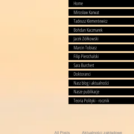
Home
Mirosław Karwat
Tadeusz Klementewicz
Bohdan Kaczmarek
Jacek Ziółkowski
Marcin Tobiasz
Filip Pierzchalski
Sara Burchert
Doktoranci
Nasz blog i aktualności
Nasze publikacje
Teoria Polityki - rocznik
All Posts
Aktualności zakładowe