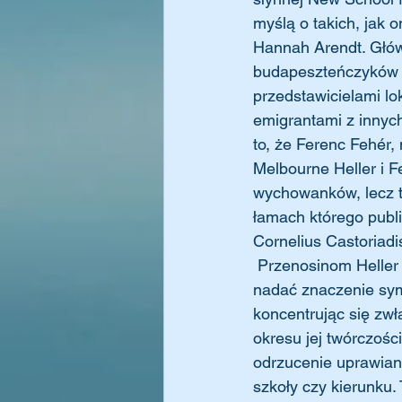
myślą o takich, jak 
Hannah Arendt. Głów
budapeszteńczyków Au
przedstawicielami lo
emigrantami z innyc
to, że Ferenc Fehér,
Melbourne Heller i F
wychowanków, lecz ta
łamach którego publi
Cornelius Castoriadi
 Przenosinom Heller do Nowego Jorku, centrum świata zachodniej nowoczesności, można 
nadać znaczenie symb
koncentrując się zwł
okresu jej twórczośc
odrzucenie uprawiania
szkoły czy kierunku