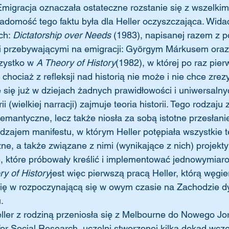
Emigracja oznaczała ostateczne rozstanie się z wszelkim
wiadomość tego faktu była dla Heller oczyszczająca. Wida
ch: 
Dictatorship over Needs
 (1983), napisanej razem z p
 przebywającymi na emigracji: Györgym Márkusem ora
zystko w 
A Theory of History
(1982), w której po raz pier
 chociaż z refleksji nad historią nie może i nie chce zre
 się już w dziejach żadnych prawidłowości i uniwersalny
orii (wielkiej narracji) zajmuje teoria historii. Tego rodzaj
emantyczne, lecz także niosła za sobą istotne przesłanie
rodzajem manifestu, w którym Heller potępiała wszystkie t
zne, a także związane z nimi (wynikające z nich) projekty
, które próbowały kreślić i implementować jednowymiaro
ry of History
jest więc pierwszą pracą Heller, którą węgie
 się w rozpoczynającą się w owym czasie na Zachodzie d
.
or Social Research, uczelni stworzonej kilka dekad wcze