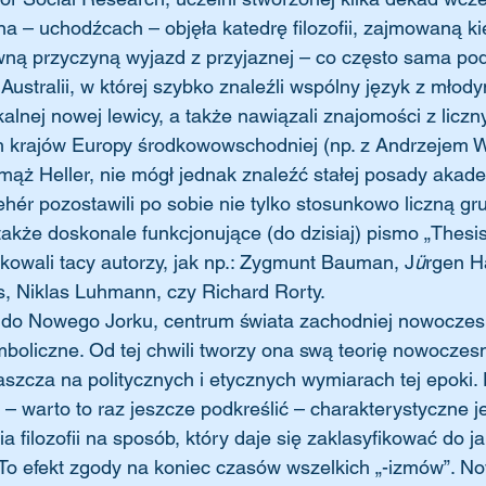
ona – uchodźcach – objęła katedrę filozofii, zajmowaną k
ną przyczyną wyjazd z przyjaznej – co często sama podk
stralii, w której szybko znaleźli wspólny język z młody
kalnej nowej lewicy, a także nawiązali znajomości z liczn
h krajów Europy środkowowschodniej (np. z Andrzejem Wa
 mąż Heller, nie mógł jednak znaleźć stałej posady akade
ehér pozostawili po sobie nie tylko stosunkowo liczną gr
kże doskonale funkcjonujące (do dzisiaj) pismo „Thesis
kowali tacy autorzy, jak np.: Zygmunt Bauman, J
ü
rgen H
s, Niklas Luhmann, czy Richard Rorty.
oliczne. Od tej chwili tworzy ona swą teorię nowoczesn
aszcza na politycznych i etycznych wymiarach tej epoki. 
i – warto to raz jeszcze podkreślić – charakterystyczne j
 filozofii na sposób, który daje się zaklasyfikować do jak
. To efekt zgody na koniec czasów wszelkich „-izmów”. 