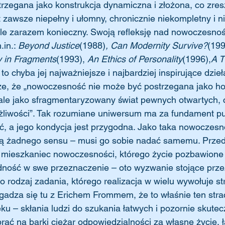
strzegana jako konstrukcja dynamiczna i złożona, co zre
st zawsze niepełny i ułomny, chronicznie niekompletny i n
ale zarazem konieczny. Swoją refleksję nad nowoczesnoś
in.: 
Beyond Justice
(1988)
, Can Modernity Survive?
(199
y in Fragments
(1993), 
An Ethics of Personality
(1996),
A T
to chyba jej najważniejsze i najbardziej inspirujące dzieła
isze, że „nowoczesność nie może być postrzegana jako h
le jako sfragmentaryzowany świat pewnych otwartych, c
liwości”. Tak rozumiane uniwersum ma za fundament pu
, a jego kondycja jest przygodna. Jako taka nowoczesn
ią żadnego sensu – musi go sobie nadać samemu. Prze
 mieszkaniec nowoczesności, którego życie pozbawione 
ność w swe przeznaczenie – oto wyzwanie stojące prze
 rodzaj zadania, którego realizacja w wielu wywołuje str
zgadza się tu z Erichem Frommem, że to właśnie ten stra
eku – skłania ludzi do szukania łatwych i pozornie skute
rać na barki ciężar odpowiedzialności za własne życie, 