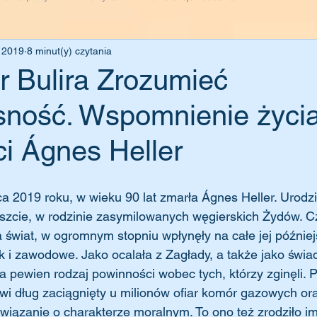
e 2019
8 minut(y) czytania
 Bulira Zrozumieć
ność. Wspomnienie życia
i Ágnes Heller
zcie, w rodzinie zasymilowanych węgierskich Żydów. Cz
 świat, w ogromnym stopniu wpłynęły na całe jej później
k i zawodowe. Jako ocalała z Zagłady, a także jako świa
a pewien rodzaj powinności wobec tych, którzy zginęli. P
owi dług zaciągnięty u milionów ofiar komór gazowych or
wiązanie o charakterze moralnym. To ono też zrodziło i