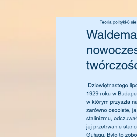
Teoria polityki
8 si
Waldemar
nowoczes
twórczośc
 Dziewiętnastego lipca 2019 roku, w wieku 90 lat zmarła Ágnes Heller. Urodziła się 12 maja 
1929 roku w Budapes
w którym przyszła na
zarówno osobiste, ja
stalinizmu, odczuwał
jej przetrwanie stan
Gułagu. Było to zobo