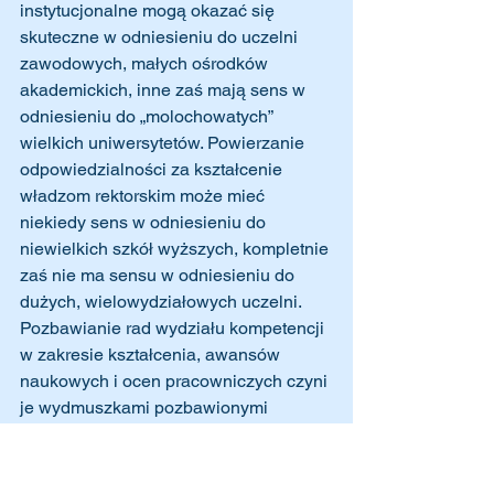
instytucjonalne mogą okazać się 
skuteczne w odniesieniu do uczelni 
zawodowych, małych ośrodków 
akademickich, inne zaś mają sens w 
odniesieniu do „molochowatych” 
wielkich uniwersytetów. Powierzanie 
odpowiedzialności za kształcenie 
władzom rektorskim może mieć 
niekiedy sens w odniesieniu do 
niewielkich szkół wyższych, kompletnie 
zaś nie ma sensu w odniesieniu do 
dużych, wielowydziałowych uczelni. 
Pozbawianie rad wydziału kompetencji 
w zakresie kształcenia, awansów 
naukowych i ocen pracowniczych czyni 
je wydmuszkami pozbawionymi 
realnych kompetencji i sprawia, że 
samorządność akademicka staje się 
fikcją. 