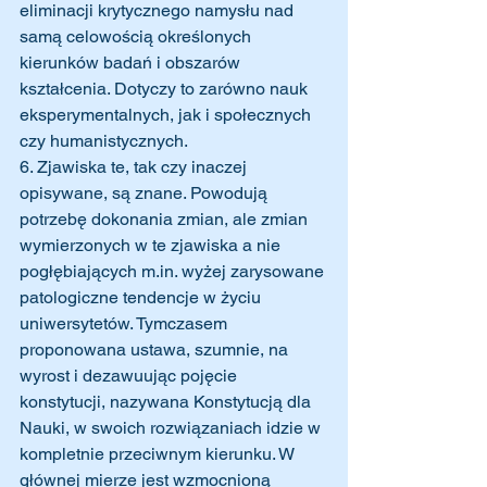
eliminacji krytycznego namysłu nad 
samą celowością określonych 
kierunków badań i obszarów 
kształcenia. Dotyczy to zarówno nauk 
eksperymentalnych, jak i społecznych 
czy humanistycznych. 
6. Zjawiska te, tak czy inaczej 
opisywane, są znane. Powodują 
potrzebę dokonania zmian, ale zmian 
wymierzonych w te zjawiska a nie 
pogłębiających m.in. wyżej zarysowane 
patologiczne tendencje w życiu 
uniwersytetów. Tymczasem 
proponowana ustawa, szumnie, na 
wyrost i dezawuując pojęcie 
konstytucji, nazywana Konstytucją dla 
Nauki, w swoich rozwiązaniach idzie w 
kompletnie przeciwnym kierunku. W 
głównej mierze jest wzmocnioną 