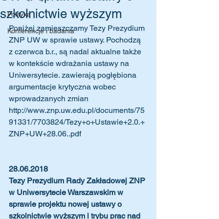
szkolnictwie wyższym
Polityka
Poniżej zamieszczamy Tezy Prezydium 
Konferencje i badania
ZNP UW w sprawie ustawy. Pochodzą 
z czerwca b.r., są nadal aktualne także 
w kontekście wdrażania ustawy na 
Uniwersytecie. zawierają pogłębiona 
argumentacje krytyczna wobec 
wprowadzanych zmian
http://www.znp.uw.edu.pl/documents/75
91331/7703824/Tezy+o+Ustawie+2.0.+
ZNP+UW+28.06..pdf
28.06.2018
Tezy Prezydium Rady Zakładowej ZNP 
w Uniwersytecie Warszawskim w 
sprawie projektu nowej ustawy o 
szkolnictwie wyższym i trybu prac nad 