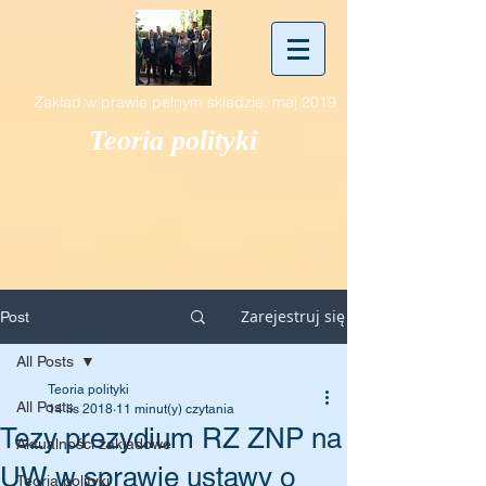
Zakład w prawie pełnym składzie, maj 2019
Teoria polityki
Zarejestruj się
Post
All Posts
Teoria polityki
All Posts
14 lis 2018
11 minut(y) czytania
Tezy prezydium RZ ZNP na
Aktualności zakładowe
UW w sprawie ustawy o
Teoria polityki