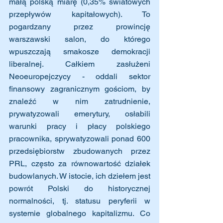
małą polską miarę (0,35% światowych 
przepływów kapitałowych). To 
pogardzany przez prowincję  
warszawski salon, do którego 
wpuszczają smakosze demokracji 
liberalnej. Całkiem zasłużeni 
Neoeuropejczycy - oddali sektor 
finansowy zagranicznym gościom, by 
znaleźć w nim zatrudnienie, 
prywatyzowali emerytury, osłabili 
warunki pracy i płacy polskiego 
pracownika, sprywatyzowali ponad 600 
przedsiębiorstw zbudowanych przez 
PRL, często za równowartość działek 
budowlanych. W istocie, ich dziełem jest 
powrót Polski do historycznej 
normalności, tj. statusu peryferii w 
systemie globalnego kapitalizmu. Co 