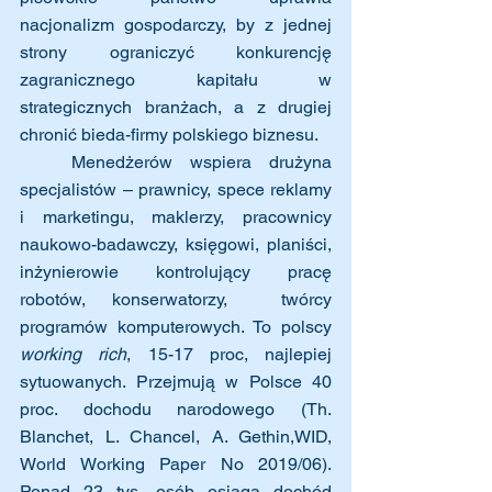
nacjonalizm gospodarczy, by z jednej 
strony ograniczyć konkurencję 
zagranicznego kapitału w 
strategicznych branżach, a z drugiej 
chronić bieda-firmy polskiego biznesu.
   Menedżerów wspiera drużyna 
specjalistów – prawnicy, spece reklamy 
i marketingu, maklerzy, pracownicy 
naukowo-badawczy, księgowi, planiści, 
inżynierowie kontrolujący pracę 
robotów, konserwatorzy,  twórcy 
programów komputerowych. To polscy 
working rich
, 15-17 proc, najlepiej 
sytuowanych. Przejmują w Polsce 40 
proc. dochodu narodowego (Th. 
Blanchet, L. Chancel, A. Gethin,WID, 
World Working Paper No 2019/06). 
Ponad 23 tys. osób osiąga dochód 