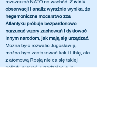
rozszerzać NATO na wschód. 
Z wielu 
obserwacji i analiz wyraźnie wynika, że 
hegemoniczne mocarstwo zza 
Atlantyku próbuje bezpardonowo 
narzucać wzory zachowań i dyktować 
innym narodom, jak mają się urządzać.
Można było rozwalić Jugosławię, 
można było zaatakować Irak i Libię, ale 
z atomową Rosją nie da się takiej 
polityki wygrać, urządzając w jej 
„miękkim podbrzuszu” bazy wrogiego 
sojuszu. Czy amerykańscy i natowscy 
stratedzy naprawdę tego nie 
rozumieją?  
Jeśli obie strony nie zejdą 
z konfrontacyjnego kursu, to czeka nas 
Armagedon.
Dziś łatwo o wściekłość i wzmożenie 
emocjonalne, a także tani moralizm i 
demonstracyjny altruizm. Tak, ofiarom 