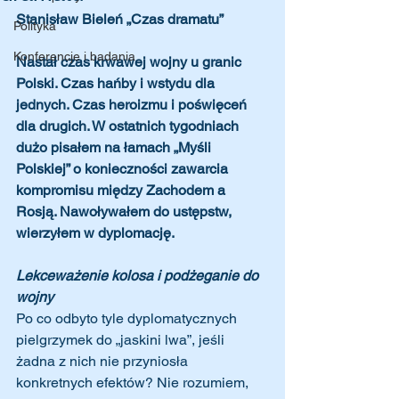
Stanisław Bieleń „Czas dramatu”
Polityka
Konferencje i badania
Nastał czas krwawej wojny u granic 
Polski. Czas hańby i wstydu dla 
jednych. Czas heroizmu i poświęceń 
dla drugich. W ostatnich tygodniach 
dużo pisałem na łamach „Myśli 
Polskiej” o konieczności zawarcia  
kompromisu między Zachodem a 
Rosją. Nawoływałem do ustępstw, 
wierzyłem w dyplomację.
Lekceważenie kolosa i podżeganie do 
wojny
Po co odbyto tyle dyplomatycznych 
pielgrzymek do „jaskini lwa”, jeśli 
żadna z nich nie przyniosła 
konkretnych efektów? Nie rozumiem, 