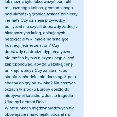
jak można było lekceważyć pomruki 
rozjuszonego kolosa, gromadzącego 
nad ukraińską granicą tysiące żołnierzy 
i armat? Czy dzisiejsi przywódcy 
polityczni nie czytali doprawdy żadnej z 
historycznych ksiąg, opisujących 
negocjacje w klimacie narastającej 
frustracji jednej ze stron? Czy 
doprawdy na drodze dyplomatycznej 
nie można było w niczym ustąpić, coś 
zaproponować, aby za wszelką cenę 
uniknąć wojny? Czy zaiste nikt po 
stronie zachodniej nie dostrzegał  pola 
choćby do gry na zwłokę? Na naszych 
oczach w środku Europy doszło do 
niebywałej katastrofy. Jest to tragedia 
Ukrainy i dramat Rosji.
W stosunkach międzynarodowych nie 
obowiązuje manichejski podział na 