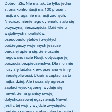
Dobro i Zło. Nie ma tak, że tylko jedna 
strona konfrontacji ma 100 procent 
racji, a druga nie ma racji żadnych. 
Niezrozumienie tego dylematu stało się 
przyczyną nieszczęścia. Dziś wielu 
wątpliwych moralistów, 
pseudoautorytetów i zwykłych 
podżegaczy wojennych jeszcze 
bardziej upiera się, że słusznie 
negowano racje Rosji, dotyczące jej 
poczucia bezpieczeństwa. Dla nich nie 
liczy się ludzka krew, przelana w imię 
nieustępliwości. Ukraina zapłaci za to 
najbardziej. Ale i oszalały agresor 
zapłaci wysoką cenę, wydaje się 
nawet, że na granicy swojej 
dotychczasowej egzystencji. Nawet 
jeśli z tej wojny wyjdzie zwycięsko, 
będzie skazany na absolutną izolację i 