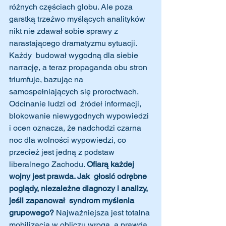
różnych częściach globu. Ale poza 
garstką trzeźwo myślących analityków 
nikt nie zdawał sobie sprawy z 
narastającego dramatyzmu sytuacji. 
Każdy  budował wygodną dla siebie 
narrację, a teraz propaganda obu stron 
triumfuje, bazując na 
samospełniających się proroctwach. 
Odcinanie ludzi od  źródeł informacji, 
blokowanie niewygodnych wypowiedzi 
i ocen oznacza, że nadchodzi czarna 
noc dla wolności wypowiedzi, co 
przecież jest jedną z podstaw 
liberalnego Zachodu. 
Ofiarą każdej 
wojny jest prawda. Jak  głosić odrębne 
poglądy, niezależne diagnozy i analizy, 
jeśli zapanował  syndrom myślenia 
grupowego?
 Najważniejsza jest totalna 
mobilizacja w obliczu wroga, a prawda 