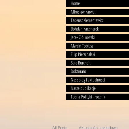
Home
Mirosław Karwat
Tadeusz Klementewicz
Bohdan Kaczmarek
Jacek Ziółkowski
Marcin Tobiasz
Filip Pierzchalski
Sara Burchert
Doktoranci
Nasz blog i aktualności
Nasze publikacje
Teoria Polityki - rocznik
All Posts
Aktualności zakładowe