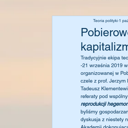
Teoria polityki
1 pa
Pobierow
kapitaliz
Tradycyjnie ekipa te
-21 września 2019 w 
organizowanej w Pob
czele z prof. Jerzym 
Tadeusz Klementewicz
referaty pod wspólny
reprodukcji hegemoni
byliśmy gospodarzami
dyskusja z niestety 
Akademii dokonującą