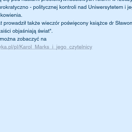
okratyczno - politycznej kontroli nad Uniwersytetem i je
nkowienia.
at prowadził także wieczór poświęcony książce dr Sławo
siści objaśniają świat".
 można zobaczyć na 
ka.pl/pl/Karol_Marks_i_jego_czytelnicy