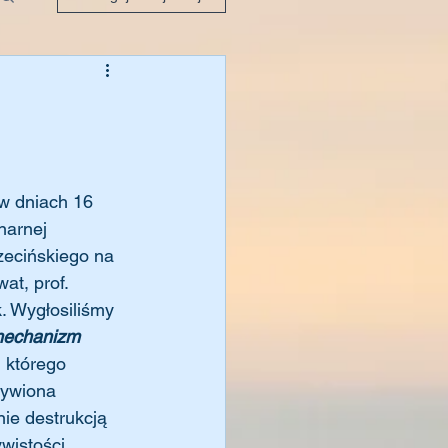
 w dniach 16 
narnej 
zecińskiego na 
at, prof. 
. Wygłosiliśmy 
mechanizm 
 którego 
żywiona 
ie destrukcją 
wistości 