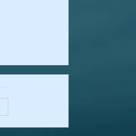
 politologii - potoczny,
ityczny czy empiryczny?