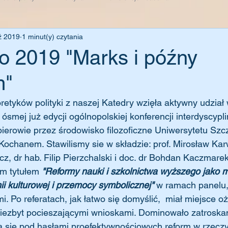
ź 2019
1 minut(y) czytania
o 2019 "Marks i późny
m"
oretyków polityki z naszej Katedry wzięła aktywny udział
ósmej już edycji ogólnopolskiej konferencji interdyscypli
ierowie przez środowisko filozoficzne Uniwersytetu Szc
Kochanem. Stawilismy sie w składzie: prof. Mirosław Karw
, dr hab. Filip Pierzchalski i doc. dr Bohdan Kaczmarek
m tytułem 
"Reformy nauki i szkolnictwa wyższego jako 
i kulturowej i przemocy symbolicznej"
 w ramach panelu,
. Po referatach, jak łatwo się domyślić,  miał miejsce o
niezbyt pocieszającymi wnioskami. Dominowało zatroskan
 się pod hasłami proefektywnościowych reform w rzeczy