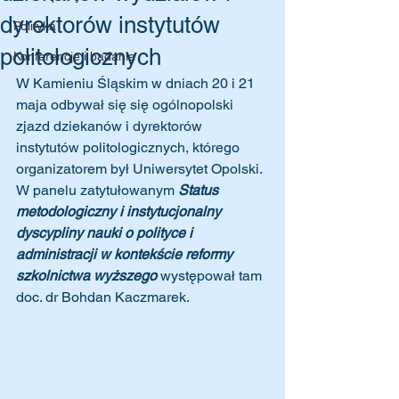
dyrektorów instytutów
Polityka
politologicznych
Konferencje i badania
W Kamieniu Śląskim w dniach 20 i 21 
maja odbywał się się ogólnopolski 
zjazd dziekanów i dyrektorów 
instytutów politologicznych, którego 
organizatorem był Uniwersytet Opolski. 
W panelu zatytułowanym 
Status 
metodologiczny i instytucjonalny 
dyscypliny nauki o polityce i 
administracji w kontekście reformy 
szkolnictwa wyższego 
występował
tam  
doc. dr Bohdan Kaczmarek.