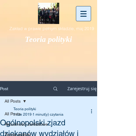
Zakład w prawie pełnym składzie, maj 2019
Teoria polityki
Zarejestruj się
Post
All Posts
Teoria polityki
All Posts
1 cze 2019
1 minut(y) czytania
Ogólnopolski zjazd
Aktualności zakładowe
dziekanów wydziałów i
Teoria polityki