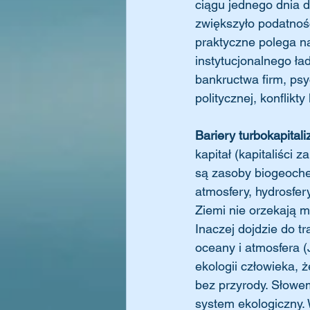
ciągu jednego dnia d
zwiększyło podatność
praktyczne polega n
instytucjonalnego ła
bankructwa firm, psy
politycznej, konflikty
Bariery turbokapitali
kapitał (kapitaliści 
są zasoby biogeoche
atmosfery, hydrosfer
Ziemi nie orzekają m
Inaczej dojdzie do t
oceany i atmosfera 
ekologii człowieka, 
bez przyrody. Słowe
system ekologiczny.