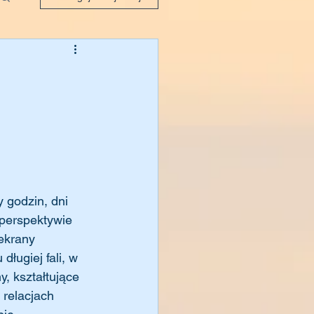
godzin, dni 
 perspektywie 
ekrany 
ługiej fali, w 
, kształtujące 
relacjach 