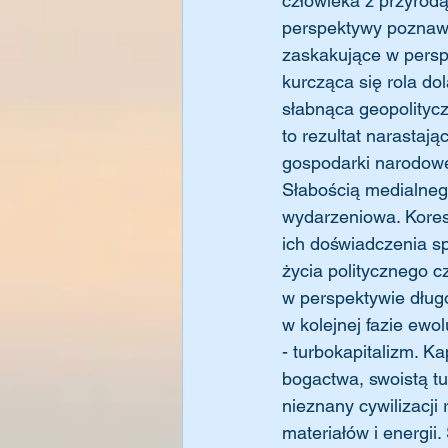
człowieka z przyrod
perspektywy poznawc
zaskakujące w persp
kurcząca się rola do
słabnąca geopolityc
to rezultat narastają
gospodarki narodowe
Słabością medialnego
wydarzeniowa. Kores
ich doświadczenia sp
życia politycznego 
w perspektywie długo
w kolejnej fazie ewol
- turbokapitalizm. K
bogactwa, swoistą tu
nieznany cywilizacji 
materiałów i energii.