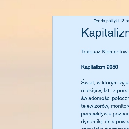
Teoria polityki
13 p
Kapitali
Tadeusz Klementewi
Kapitalizm 2050
Świat, w którym żyj
miesięcy, lat i z per
świadomości potoczne
telewizorów, monitor
perspektywie poznan
dynamikę dnia powsz