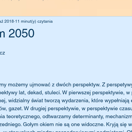
aź 2018
11 minut(y) czytania
zm 2050
cz
emy możemy ujmować z dwóch perspektyw. Z perspetywy 
spektywy lat, dekad, stuleci. W pierwszej perspektywie, w
j, widzialny świat tworzą wydarzenia, które wypełniają 
ów, gazet. W drugiej perspektywie, w perspektywie czasu d
ia teoretycznego, odtwarzamy determinanty, mechanizmy
edniego. Gołym okiem nie są one widoczne. Kryją się w 