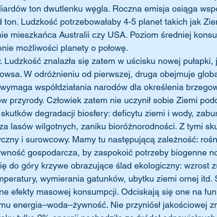
iardów ton dwutlenku węgla. Roczna emisja osiąga wsp
 ton. Ludzkość potrzebowałaby 4-5 planet takich jak Zie
ie mieszkańca Australii czy USA. Poziom średniej konsu
nie możliwości planety o połowę.
. Ludzkość znalazła się zatem w uścisku nowej pułapki, j
owsa. W odróżnieniu od pierwszej, druga obejmuje globa
 wymaga współdziałania narodów dla określenia brzeg
w przyrody. Człowiek zatem nie uczynił sobie Ziemi podd
utków degradacji biosfery: deficytu ziemi i wody, zabur
cza lasów wilgotnych, zaniku bioróżnorodności. Z tymi sk
czny i surowcowy. Mamy tu następującą zależność: rośni
tywność gospodarcza, by zaspokoić potrzeby biogenne no
ę do góry krzywe obrazujące ślad ekologiczny: wzrost zu
mperatury, wymierania gatunków, ubytku ziemi ornej itd. 
e efekty masowej konsumpcji. Odciskają się one na fu
mu energia–woda–żywność. Nie przyniósł jakościowej zm