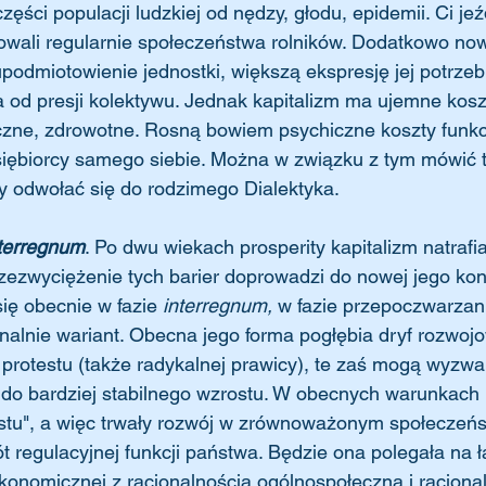
ęści populacji ludzkiej od nędzy, głodu, epidemii. Ci je
kowali regularnie społeczeństwa rolników. Dodatkowo n
podmiotowienie jednostki, większą ekspresję jej potrzeb
a od presji kolektywu. Jednak kapitalizm ma ujemne kos
eczne, zdrowotne. Rosną bowiem psychiczne koszty funk
siębiorcy samego siebie. Można w związku z tym mówić t
by odwołać się do rodzimego Dialektyka.
terregnum
. Po dwu wiekach prosperity kapitalizm natrafia
rzezwyciężenie tych barier doprowadzi do nowej jego konf
ię obecnie w fazie 
interregnum, 
w fazie przepoczwarzan
nalnie wariant. Obecna jego forma pogłębia dryf rozwojo
y protestu (także radykalnej prawicy), te zaś mogą wyzwal
do bardziej stabilnego wzrostu. W obecnych warunkach 
stu", a więc trwały rozwój w zrównoważonym społeczeńst
 regulacyjnej funkcji państwa. Będzie ona polegała na ł
konomicznej z racjonalnością ogólnospołeczną i racjonal