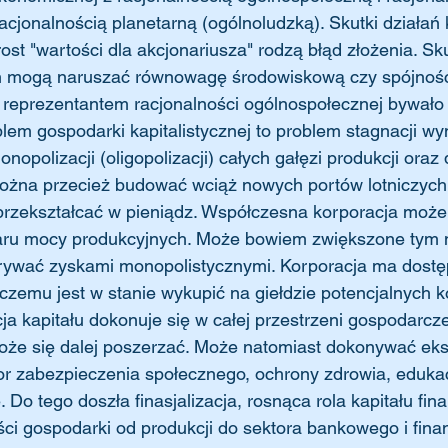
acjonalnością planetarną (ogólnoludzką). Skutki działań 
ost "wartości dla akcjonariusza" rodzą błąd złożenia. 
łań mogą naruszać równowagę środowiskową czy spójnoś
j reprezentantem racjonalności ogólnospołecznej bywało
em gospodarki kapitalistycznej to problem stagnacji wyn
opolizacji (oligopolizacji) całych gałęzi produkcji oraz 
ożna przecież budować wciąż nowych portów lotniczych, 
 przekształcać w pieniądz. Współczesna korporacja moż
ru mocy produkcyjnych. Może bowiem zwiększone tym
krywać zyskami monopolistycznymi. Korporacja ma dostę
 czemu jest w stanie wykupić na giełdzie potencjalnych 
a kapitału dokonuje się w całej przestrzeni gospodarcze
że się dalej poszerzać. Może natomiast dokonywać eksp
or zabezpieczenia społecznego, ochrony zdrowia, edukac
 Do tego doszła finasjalizacja, rosnąca rola kapitału fi
ści gospodarki od produkcji do sektora bankowego i fin