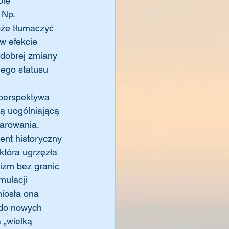
ie 
 Np. 
że tłumaczyć 
w efekcie 
dobrej zmiany 
nego statusu 
 perspektywa 
ą uogólniającą 
darowania, 
nt historyczny 
która ugrzęzła 
lizm bez granic 
mulacji 
niosła ona 
e do nowych 
 „wielką 