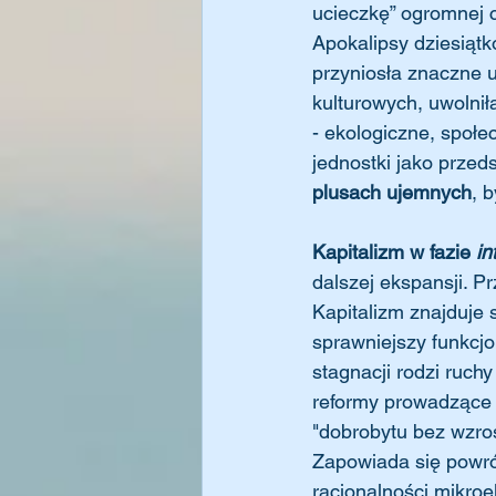
ucieczkę” ogromnej cz
Apokalipsy dziesiąt
przyniosła znaczne u
kulturowych, uwolnił
- ekologiczne, społ
jednostki jako przed
plusach ujemnych
, 
Kapitalizm w fazie 
in
dalszej ekspansji. P
Kapitalizm znajduje s
sprawniejszy funkcjo
stagnacji rodzi ruch
reformy prowadzące 
"dobrobytu bez wzro
Zapowiada się powrót
racjonalności mikroe