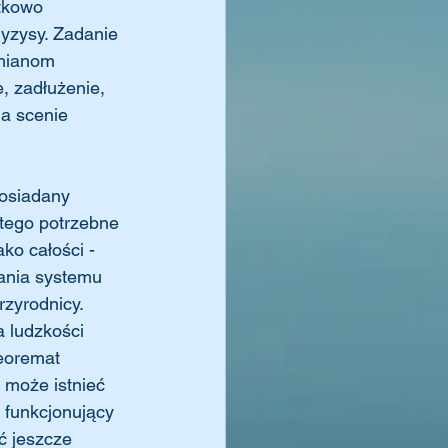
tkowo 
ryzysy. Zadanie 
zmianom 
, zadłużenie, 
a scenie 
osiadany 
o tego potrzebne 
o całości - 
wania systemu 
zyrodnicy. 
a ludzkości 
eoremat 
 może istnieć 
 funkcjonujący 
ć jeszcze 