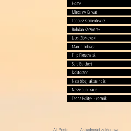
Home
Mirosław Karwat
Tadeusz Klementewicz
Bohdan Kaczmarek
Jacek Ziółkowski
Marcin Tobiasz
Filip Pierzchalski
Sara Burchert
Doktoranci
Nasz blog i aktualności
Nasze publikacje
Teoria Polityki - rocznik
All Posts
Aktualności zakładowe