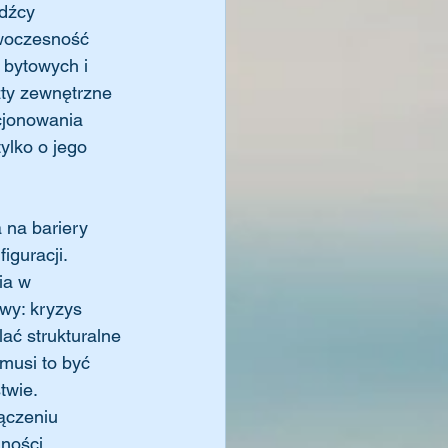
źdźcy 
owoczesność 
 bytowych i 
zty zewnętrzne 
cjonowania 
ylko o jego 
 na bariery 
iguracji. 
ia w 
wy: kryzys 
ać strukturalne 
musi to być 
wie. 
ączeniu 
ności 