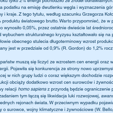
roku tylko 2% energii pochodziło ze źródeł odnawialnych
a podatku na emisję dwutlenku węgla i wyznaczenia gór
my i kraje. Z tego tytułu, według szacunku Grzegorza Koło
6% produktu światowego brutto. Warto przypomnieć, że w
po wynosiło 0,05%, przez ostatnie dwieście lat średnior
d wybuchem strukturalnego kryzysu kształtowało się na
ołowie obecnego stulecia długoterminowy wzrost produkcj
ny jest w przedziale od 0,9% (R. Gordon) do 1,2% roczn
 państw muszą się liczyć ze wzrostem cen energii oraz 
ergii. Pojawiła się konkurencja ze strony nowo uprzemy
cej w nich grupy ludzi o coraz większym dochodzie roz
ukcji obciąży dodatkowo wzrost cen surowców i żywnoś
 relacji 
homo sapiens 
z przyrodą będzie ograniczenie p
adaniem tym łączą się likwidacja luki rozwojowej, awans
biednych rejonach świata. W przeciwnym wypadku pojawią
kty o surowce, wojny klimatyczne i żywnościowe (W. Bello,