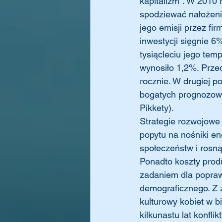
kapitalizm”. W 2010 
spodziewać nałożeni
jego emisji przez fir
inwestycji sięgnie 
tysiącleciu jego tem
wynosiło 1,2%. Prze
rocznie. W drugiej p
bogatych prognozowa
Pikkety).
Strategie rozwojowe
popytu na nośniki en
społeczeństw i rosną
Ponadto koszty prod
zadaniem dla poprawy
demograficznego. Z z
kulturowy kobiet w 
kilkunastu lat konfli