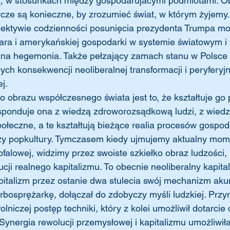
ą, w stosunkach między gospodarujacymi podmiotami. Ob
ze są konieczne, by zrozumieć świat, w którym żyjemy.
ektywie codzienności posunięcia prezydenta Trumpa mo
lara i amerykańskiej gospodarki w systemie światowym i 
zna hegemonia. Także pełzający zamach stanu w Polsce 
cych konsekwencji neoliberalnej transformacji i peryferyj
j.
 obrazu współczesnego świata jest to, że kształtuje go
ponduje ona z wiedzą zdroworozsądkową ludzi, z wiedz
ołeczne, a te kształtują bieżące realia procesów gospo
czy popkultury. Tymczasem kiedy ujmujemy aktualny mome
falowej, widzimy przez swoiste szkiełko obraz ludzości, 
ucji realnego kapitalizmu. To obecnie neoliberalny kapita
apitalizm przez ostanie dwa stulecia swój mechanizm aku
rbosprężarkę, dołączał do zdobyczy myśli ludzkiej. Przy
rolniczej postęp techniki, który z kolei umożliwił dotarci
 Synergia rewolucji przemysłowej i kapitalizmu umożliwiła