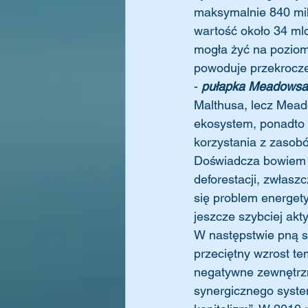
maksymalnie 840 mil
wartość około 34 mld
mogła żyć na poziom
powoduje przekrocze
- 
pułapka Meadowsa
Malthusa, lecz Mead
ekosystem, ponadto
korzystania z zasobó
Doświadcza bowiem sk
deforestacji, zwłasz
się problem energety
jeszcze szybciej ak
W następstwie pną si
przeciętny wzrost te
negatywne zewnętrzn
synergicznego syste