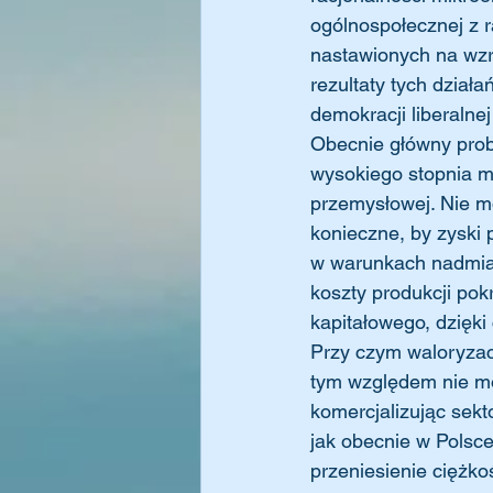
ogólnospołecznej z r
nastawionych na wzr
rezultaty tych dzia
demokracji liberalne
Obecnie główny probl
wysokiego stopnia mon
przemysłowej. Nie m
konieczne, by zyski
w warunkach nadmia
koszty produkcji po
kapitałowego, dzięki
Przy czym waloryzacj
tym względem nie mo
komercjalizując sekt
jak obecnie w Polsce.
przeniesienie ciężko