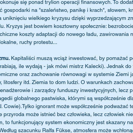
okonuje się ponad trylion operacji finansowych. To doda
 gospodarki na "szaleństwo, panikę i krach", słowem, k
a uniknięciu wielkiego kryzysu dzięki wyprzedzającym 
du. Kryzys jest bowiem kosztowny społecznie: bezrobocie
chiczne koszty adaptacji do nowego ładu, zawirowania n
 lokalne, ruchy protestu...
zmu. 
Kapitaliści muszą wciąż inwestować, by pomażać p
zarabiają, ile wydają - jak mówi mistrz Kalecki). Jednak d
miczne oraz zachowanie równowagi w systemie Ziemi jak
y, litosfery itd. Ziemia to dom ludzi. O warunkach zacho
enadżerowie i zarządcy funduszy inwestycyjnych, lecz pr
ragedii globalnego pastwiska, którymi są współcześnie dl
(J. Cowie).Tylko ignorant może współcześnie podważać t
że przyroda może istnieć bez człowieka, lecz człowiek nie
m, to funkcjonujący system ekonomiczny jest skazany na
 Według szacunku Ralfa Fükse, atmosfera może wchłoną