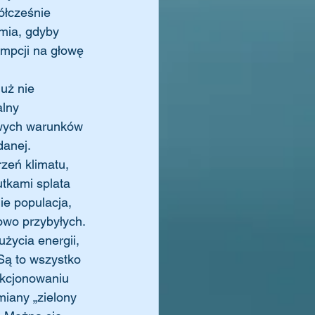
ółcześnie 
mia, gdyby 
mpcji na głowę 
uż nie 
lny 
owych warunków 
anej. 
zeń klimatu, 
utkami splata 
e populacja, 
wo przybyłych. 
życia energii, 
Są to wszystko 
nkcjonowaniu 
iany „zielony 