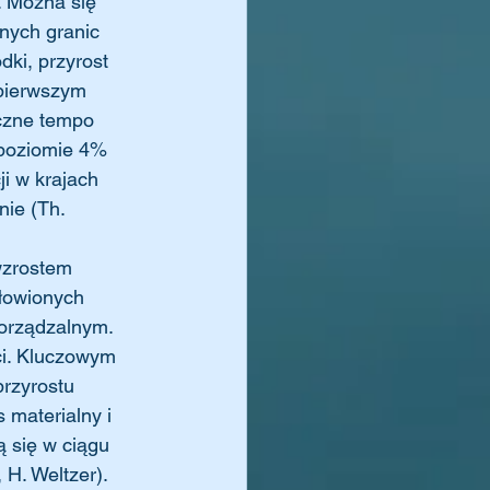
. Można się 
nych granic 
dki, przyrost 
 pierwszym 
oczne tempo 
 poziomie 4% 
i w krajach 
ie (Th. 
wzrostem 
słowionych 
porządzalnym. 
ci. Kluczowym 
rzyrostu 
 materialny i 
 się w ciągu 
 H. Weltzer). 