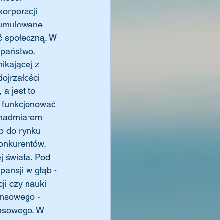
korporacji 
Skumulowane 
ć społeczną. W 
 państwo.
ikającej z 
dojrzałości 
a jest to 
e funkcjonować 
 nadmiarem 
p do rynku 
konkurentów. 
j świata. Pod 
ansji w głąb - 
ji czy nauki 
nansowego - 
ansowego. W 